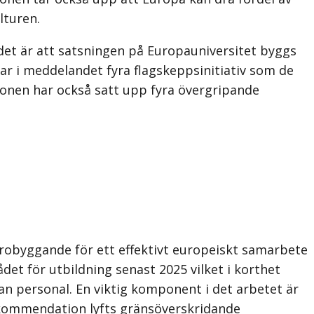
lturen.
ndet är att satsningen på Europauniversitet byggs
r i meddelandet fyra flagskeppsinitiativ som de
ionen har också satt upp fyra övergripande
robyggande för ett effektivt europeiskt samarbete
et för utbildning senast 2025 vilket i korthet
n personal. En viktig komponent i det arbetet är
srekommendation lyfts gränsöverskridande