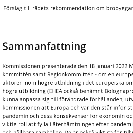
Förslag till rådets rekommendation om brobyggand
Sammanfattning
Kommissionen presenterade den 18 januari 2022
M
kommittén samt Regionkommittén
- om en europe
aktörer inom högre utbildning i det europeiska om
högre utbildning (EHEA också benämnt Bolognaproces
kunna anpassa sig till förändrade förhållanden, u
kommissionen att Europa och världen står inför st
pandemin och dess konsekvenser för ekonomin och 
viktig roll att fylla i återhämtningen efter pande
och hållbara samhällen. De är också viktiga för ti