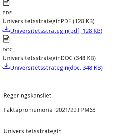
PDF
Universitetsstrategin
PDF
(
128
KB
)
Universitetsstrategin
(
pdf
,
128
KB
)
DOC
Universitetsstrategin
DOC
(
348
KB
)
Universitetsstrategin
(
doc
,
348
KB
)
Regeringskansliet
Faktapromemoria 2021/22:FPM63
Universitetsstrategin