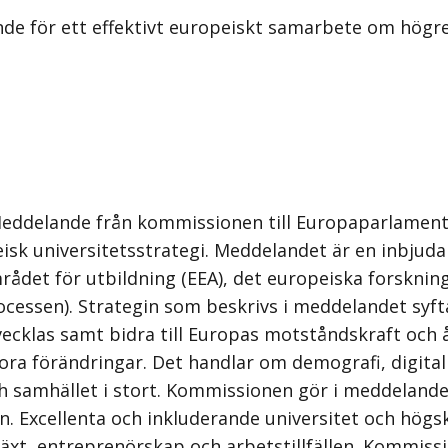
e för ett effektivt europeiskt samarbete om högre
eddelande från kommissionen till Europaparlamente
isk universitetsstrategi. Meddelandet är en inbjuda
rådet för utbildning (EEA), det europeiska forskni
sen). Strategin som beskrivs i meddelandet syftar t
tvecklas samt bidra till Europas motståndskraft och
ora förändringar. Det handlar om demografi, digita
samhället i stort. Kommissionen gör i meddelandet 
min. Excellenta och inkluderande universitet och hög
llväxt, entreprenörskap och arbetstillfällen. Kommis