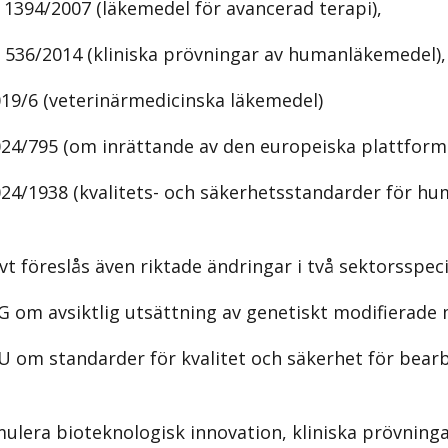
1394/2007 (läkemedel för avancerad terapi),
 536/2014 (kliniska prövningar av humanläkemedel),
19/6 (veterinärmedicinska läkemedel)
4/795 (om inrättande av den europeiska plattforme
24/1938 (kvalitets- och säkerhetsstandarder för hu
t föreslås även riktade ändringar i två sektorsspecifi
 om avsiktlig utsättning av genetiskt modifierade 
U om standarder för kvalitet och säkerhet för bear
ulera bioteknologisk innovation, kliniska prövninga