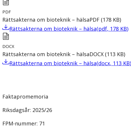
PDF
Rättsakterna om bioteknik – hälsa
PDF
(
178
KB
)
Rättsakterna om bioteknik – hälsa
(
pdf
,
178
KB
)
DOCX
Rättsakterna om bioteknik – hälsa
DOCX
(
113
KB
)
Rättsakterna om bioteknik – hälsa
(
docx
,
113
KB
Faktapromemoria
Riksdagsår: 2025/26
FPM-nummer: 71