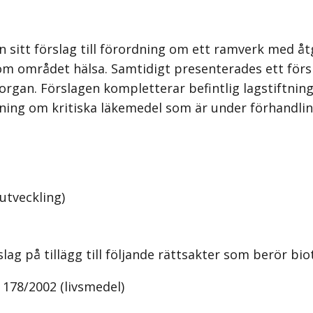
itt förslag till förordning om ett ramverk med åtg
om området hälsa. Samtidigt presenterades ett försla
rgan. Förslagen kompletterar befintlig lagstiftni
dning om kritiska läkemedel som är under förhandli
utveckling)
rslag på tillägg till följande rättsakter som berör b
178/2002 (livsmedel)