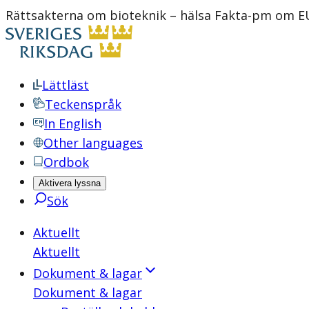
Rättsakterna om bioteknik – hälsa Fakta-pm om E
Lättläst
Teckenspråk
In English
Other languages
Ordbok
Aktivera lyssna
Sök
Aktuellt
Aktuellt
Dokument & lagar
Dokument & lagar