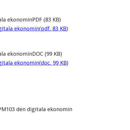
tala ekonomin
PDF
(
83
KB
)
gitala ekonomin
(
pdf
,
83
KB
)
tala ekonomin
DOC
(
99
KB
)
gitala ekonomin
(
doc
,
99
KB
)
FPM103 den digitala ekonomin