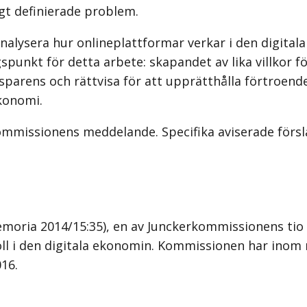
igt definierade problem.
alysera hur onlineplattformar verkar i den digital
punkt för detta arbete: skapandet av lika villkor f
sparens och rättvisa för att upprätthålla förtroen
konomi.
missionens meddelande. Specifika aviserade förslag
memoria 2014/15:35), en av Junckerkommissionens ti
l i den digitala ekonomin. Kommissionen har inom ram
16.