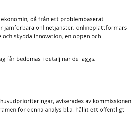
a ekonomin, då från ett problembaserat
ör jämförbara onlinetjänster, onlineplattformars
de och skydda innovation, en öppen och
 får bedömas i detalj när de läggs.
o huvudprioriteringar, aviserades av kommissionen
en för denna analys bl.a. hållit ett offentligt