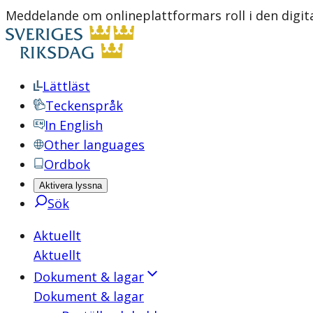
Meddelande om onlineplattformars roll i den digi
Lättläst
Teckenspråk
In English
Other languages
Ordbok
Aktivera lyssna
Sök
Aktuellt
Aktuellt
Dokument & lagar
Dokument & lagar