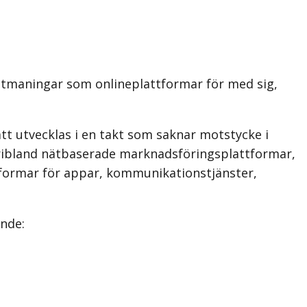
utmaningar som onlineplattformar för med sig,
att utvecklas i en takt som saknar motstycke i
äribland nätbaserade marknadsföringsplattformar,
ttformar för appar, kommunikationstjänster,
ande: