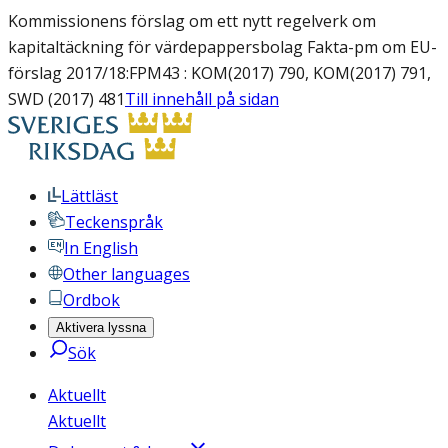
Kommissionens förslag om ett nytt regelverk om
kapitaltäckning för värdepappersbolag Fakta-pm om EU-
förslag 2017/18:FPM43 : KOM(2017) 790, KOM(2017) 791,
SWD (2017) 481
Till innehåll på sidan
Lättläst
Teckenspråk
In English
Other languages
Ordbok
Aktivera lyssna
Sök
Aktuellt
Aktuellt