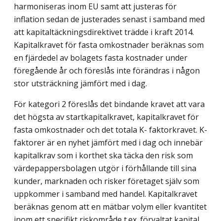
harmoniseras inom EU samt att justeras för
inflation sedan de justerades senast i samband med
att kapitaltäckningsdirektivet trädde i kraft 2014.
Kapitalkravet för fasta omkostnader beräknas som
en fjärdedel av bolagets fasta kostnader under
föregående år och föreslås inte förändras i någon
stor utsträckning jämfört med i dag.
För kategori 2 föreslås det bindande kravet att vara
det högsta av startkapitalkravet, kapitalkravet för
fasta omkostnader och det totala K- faktorkravet. K-
faktorer är en nyhet jämfört med i dag och innebär
kapitalkrav som i korthet ska täcka den risk som
värdepappersbolagen utgör i förhållande till sina
kunder, marknaden och risker företaget själv som
uppkommer i samband med handel. Kapitalkravet
beräknas genom att en mätbar volym eller kvantitet
inom ett specifikt riskområde t.ex. förvaltat kapital,