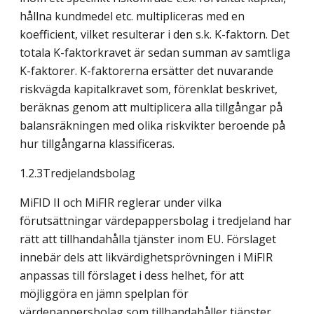
hållna kundmedel etc. multipliceras med en
koefficient, vilket resulterar i den s.k. K-faktorn. Det
totala K-faktorkravet är sedan summan av samtliga
K-faktorer. K-faktorerna ersätter det nuvarande
riskvägda kapitalkravet som, förenklat beskrivet,
beräknas genom att multiplicera alla tillgångar på
balansräkningen med olika riskvikter beroende på
hur tillgångarna klassificeras.
1.2.3Tredjelandsbolag
MiFID II och MiFIR reglerar under vilka
förutsättningar värdepappersbolag i tredjeland har
rätt att tillhandahålla tjänster inom EU. Förslaget
innebär dels att likvärdighetsprövningen i MiFIR
anpassas till förslaget i dess helhet, för att
möjliggöra en jämn spelplan för
värdepappersbolag som tillhandahåller tjänster