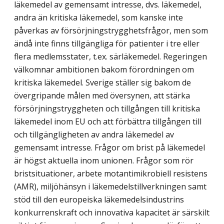
läkemedel av gemensamt intresse, dvs. läkemedel,
andra än kritiska läkemedel, som kanske inte
påverkas av försörjningstrygghetsfrågor, men som
ändå inte finns tillgängliga för patienter i tre eller
flera medlemsstater, t.ex. särläkemedel. Regeringen
välkomnar ambitionen bakom förordningen om
kritiska läkemedel. Sverige ställer sig bakom de
övergripande målen med översynen, att stärka
försörjningstryggheten och tillgången till kritiska
läkemedel inom EU och att förbättra tillgången till
och tillgängligheten av andra läkemedel av
gemensamt intresse. Frågor om brist på läkemedel
är högst aktuella inom unionen. Frågor som rör
bristsituationer, arbete motantimikrobiell resistens
(AMR), miljöhänsyn i läkemedelstillverkningen samt
stöd till den europeiska läkemedelsindustrins
konkurrenskraft och innovativa kapacitet är särskilt