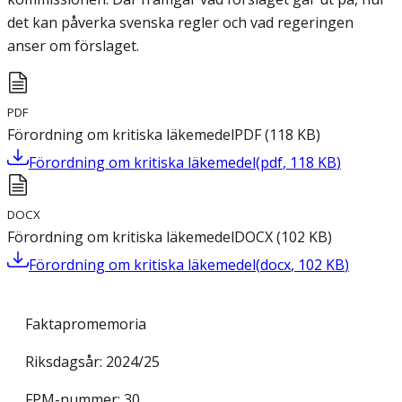
det kan påverka svenska regler och vad regeringen
anser om förslaget.
PDF
Förordning om kritiska läkemedel
PDF
(
118
KB
)
Förordning om kritiska läkemedel
(
pdf
,
118
KB
)
DOCX
Förordning om kritiska läkemedel
DOCX
(
102
KB
)
Förordning om kritiska läkemedel
(
docx
,
102
KB
)
Faktapromemoria
Riksdagsår: 2024/25
FPM-nummer: 30