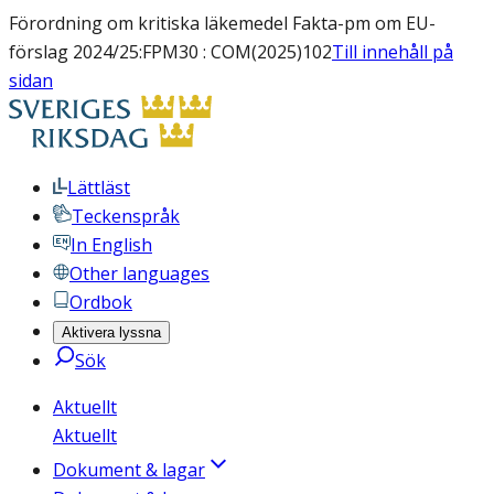
Förordning om kritiska läkemedel Fakta-pm om EU-
förslag 2024/25:FPM30 : COM(2025)102
Till innehåll på
sidan
Lättläst
Teckenspråk
In English
Other languages
Ordbok
Aktivera lyssna
Sök
Aktuellt
Aktuellt
Dokument & lagar