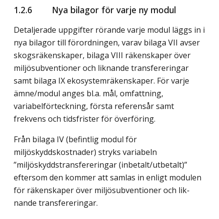
1.2.6 Nya bilagor för varje ny modul
Detaljerade uppgifter rörande varje modul läggs in i
nya bilagor till för­ord­ningen, varav bilaga VII avser
skogsräkenskaper, bilaga VIII
räken­skaper över
miljösubventioner och liknande transfereringar
samt bilaga IX eko­systemräkenskaper. För varje
ämne/modul anges bl.a. mål, omfatt­ning,
variabelförteckning, första referensår samt
frekvens och tidsfrister för över­föring.
Från bilaga IV (befintlig modul för
miljöskyddskostnader) stryks variabeln
”miljöskyddstransfereringar (inbetalt/utbetalt)”
eftersom den kommer att samlas in enligt modulen
för räkenskaper över miljösubventioner och lik­
nande transfereringar.