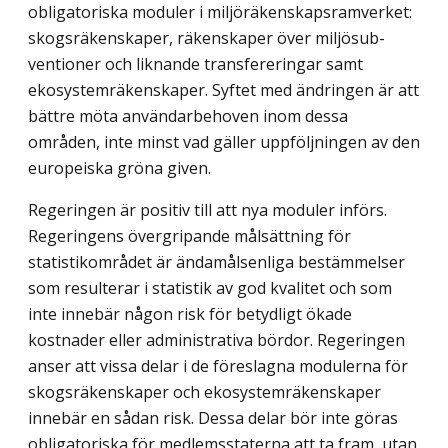
obligatoriska moduler i miljöräkenskapsramverket:
skogsräkenskaper, räkenskaper över miljösub­
ventioner och liknande transfereringar samt
ekosystemräkenskaper. Syftet med ändringen är att
bättre möta användarbehoven inom dessa
områden, inte minst vad gäller uppföljningen av den
europeiska gröna given.
Regeringen är positiv till att nya moduler införs.
Regeringens övergripande målsättning för
statistikområdet är ändamålsenliga bestämmelser
som resul­terar i statistik av god kvalitet och som
inte innebär någon risk för betydligt ökade
kostnader eller administrativa bördor. Regeringen
anser att vissa delar i de föreslagna modulerna för
skogsräkenskaper och ekosystem­räkenskaper
innebär en sådan risk. Dessa delar bör inte göras
obligatoriska för medlems­staterna att ta fram, utan