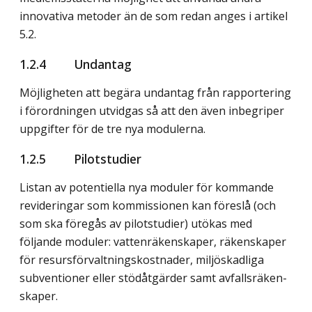
innovativa metoder än de som redan anges i artikel
5.2.
1.2.4 Undantag
Möjligheten att begära undantag från rapportering
i förordningen utvidgas så att den även inbegriper
uppgifter för de tre nya modulerna.
1.2.5 Pilotstudier
Listan av potentiella nya moduler för kommande
revideringar som kom­missionen kan föreslå (och
som ska föregås av pilotstudier) utökas med
följande moduler: vattenräkenskaper, räkenskaper
för resursförvaltnings­kost­nader, miljöskadliga
subventioner eller stödåtgärder samt avfalls­räken­
skaper.