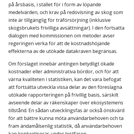
på årsbasis, i stället för i form av löpande
medelvärden, och krav på redovisning av skog som
inte är tillgänglig för träförsörjning (inklusive
skogsbrukets frivilliga avsättningar). I den fortsatta
dialogen med kommissionen om metoder avser
regeringen verka för att de kostnadshöjande
effekterna av de utökade datakraven begränsas.
Om förslaget innebär antingen betydligt ökade
kostnader eller administrativa bördor, och för att
värna kvaliteten i statistiken, kan det vara befogat
att fortsätta utveckla vissa delar av den föreslagna
utökade rapporteringen på frivillig basis, särskilt
avseende delar av räken­skaper över ekosystemens
tillstånd. En sådan utvecklingsfas är också önskvärd
för att bättre kunna möta användarbehoven och ta
fram ändamålsenlig statistik, då användarbehoven
kan konkretiseras under testfasen.