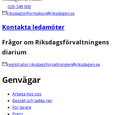
020-349 000
riksdagsinformation@riksdagen.se
Kontakta ledamöter
Frågor om Riksdagsförvaltningens
diarium
registrator.riksdagsforvaltningen@riksdagen.se
Genvägar
Arbeta hos oss
Beställ och ladda ner
För lärare
Press