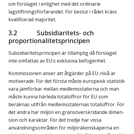
om förslaget i enlighet med det ordinarie
lagstiftningsförfarandet. För beslut i rådet krävs
kvalificerad majoritet.
3.2 Subsidiaritets- och
proportionalitetsprincipen
Subsidiaritetsprincipen är tillämplig då förslaget
inte omfattas av EU:s exklu­siva befogenhet.
Kommissionen anser att åtgärder på EU-nivå är
motiverade. För det första måste europeisk statistik
vara jämförbar mellan medlemsstaterna och man
måste kunna härleda totalsiffror för EU som
beräknas utifrån medlems­staternas totalsiffror. För
det andra har miljön en gränsöverskridande dimen­
sion och karaktär. För det tredje har vissa
användningsområden för miljö­räken­skaperna en