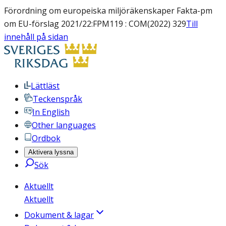
Förordning om europeiska miljöräkenskaper Fakta-pm
om EU-förslag 2021/22:FPM119 : COM(2022) 329
Till
innehåll på sidan
Lättläst
Teckenspråk
In English
Other languages
Ordbok
Aktivera lyssna
Sök
Aktuellt
Aktuellt
Dokument & lagar