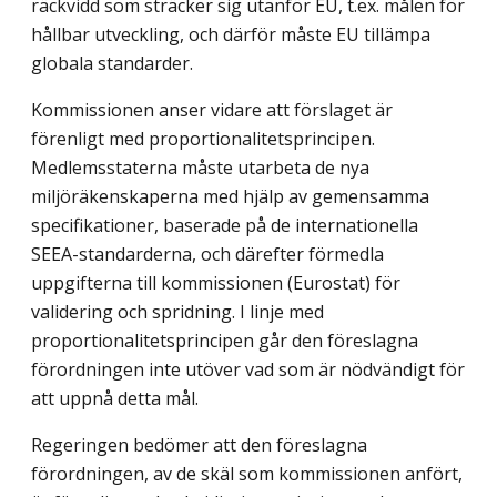
räckvidd som sträcker sig utanför EU, t.ex. målen för
håll­bar utveckling, och därför måste EU tillämpa
globala standarder.
Kommissionen anser vidare att förslaget är
förenligt med proportionali­tets­principen.
Medlemsstaterna måste utarbeta de nya
miljöräkenskaperna med hjälp av gemensamma
specifikationer, baserade på de internationella
SEEA-standarderna, och därefter förmedla
uppgifterna till kommissionen (Eurostat) för
validering och spridning. I linje med
proportionalitetsprincipen går den föreslagna
förordningen inte utöver vad som är nödvändigt för
att uppnå detta mål.
Regeringen bedömer att den föreslagna
förordningen, av de skäl som kom­missionen anfört,