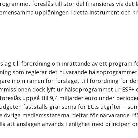
grammet föreslås till stor del finansieras via det
emensamma upplåningen i detta instrument och kritis
lag till förordning om inrättande av ett program f
ning som reglerar det nuvarande hälsoprogrammet, s
gare inom ramen för förslaget till förordning för de
r kommissionen dock lyft ur hälsoprogrammet ur ESF
eslås uppgå till 9,4 miljarder euro under perioden
udgeten fastställs gränserna för EU:s utgifter – s
 de övriga medlemsstaterna, deltar för närvarande 
tälla att anslagen används i enlighet med principen