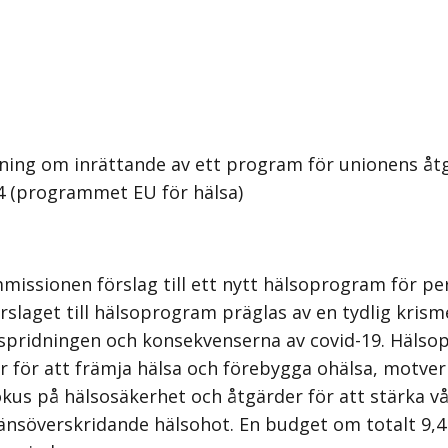
dning om inrättande av ett program för unionens å
4 (programmet EU för hälsa)
issionen förslag till ett nytt hälsoprogram för pe
slaget till hälsoprogram präglas av en tydlig kris
 spridningen och konsekvenserna av covid-19. Häls
r för att främja hälsa och förebygga ohälsa, motver
kus på hälsosäkerhet och åtgärder för att stärka vå
nsöverskridande hälsohot. En budget om totalt 9,4 m