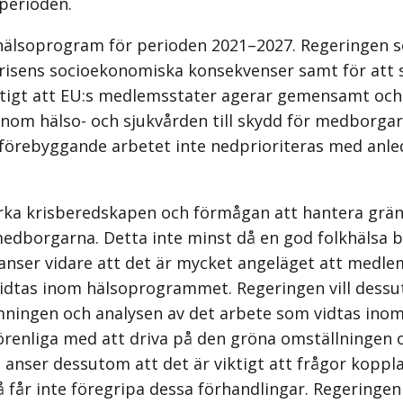
erioden.
hälsoprogram för perioden 2021–2027. Regeringen se
krisens socioekonomiska konsekvenser samt för att
iktigt att EU:s medlemsstater agerar gemensamt och
om hälso- och sjukvården till skydd för medborgar
förebyggande arbetet inte nedprioriteras med anled
tärka krisberedskapen och förmågan att hantera grä
smedborgarna. Detta inte minst då en god folkhälsa b
n anser vidare att det är mycket angeläget att me
vidtas inom hälsoprogrammet. Regeringen vill dessu
mningen och analysen av det arbete som vidtas in
förenliga med att driva på den gröna omställninge
anser dessutom att det är viktigt att frågor koppla
får inte föregripa dessa förhandlingar. Regeringen a