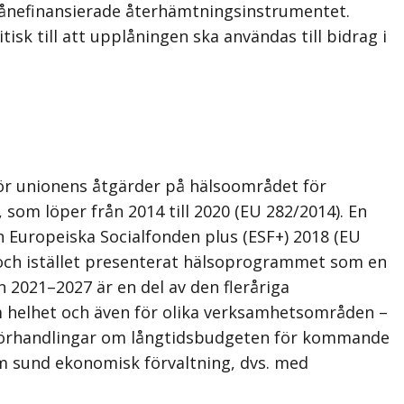
 lånefinansierade återhämtningsinstrumentet.
k till att upplåningen ska användas till bidrag i
ör unionens åtgärder på hälsoområdet för
om löper från 2014 till 2020 (EU 282/2014). En
n Europeiska Socialfonden plus (ESF+) 2018 (EU
+ och istället presenterat hälsoprogrammet som en
 2021–2027 är en del av den fleråriga
om helhet och även för olika verksamhetsområden –
i förhandlingar om långtidsbudgeten för kommande
 om sund ekonomisk förvaltning, dvs. med