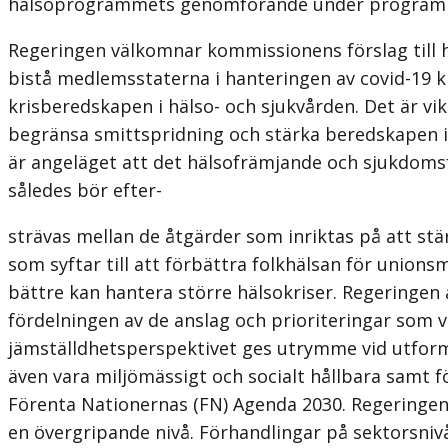
hälsoprogrammets genomförande under programp
Regeringen välkomnar kommissionens förslag till 
bistå medlemsstaterna i hanteringen av covid-19 
krisberedskapen i hälso- och sjukvården. Det är v
begränsa smittspridning och stärka beredskapen in
är angeläget att det hälsofrämjande och sjukdoms
således bör efter-
strävas mellan de åtgärder som inriktas på att s
som syftar till att förbättra folkhälsan för union
bättre kan hantera större hälsokriser. Regeringe
fördelningen av de anslag och prioriteringar som 
jämställdhetsperspektivet ges utrymme vid utfor
även vara miljömässigt och socialt hållbara samt 
Förenta Nationernas (FN) Agenda 2030. Regeringen 
en övergripande nivå. Förhandlingar på sektorsnivå 