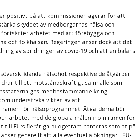
r positivt på att kommissionen agerar för att
 stärka skyddet av medborgarnas hälsa och
 fortsätter arbetet med att förebygga och
na och folkhälsan. Regeringen anser dock att det
ning av spridningen av covid-19 och att en balans
nsöverskridande hälsohot respektive de åtgärder
idrar till ett motståndskraftigt samhälle som
dlemsstaterna ges medbestämmande kring
tom understryka vikten av att
om ramen för hälsoprogrammet. Åtgärderna bör
n och arbetet med de globala målen inom ramen för
t till EU:s fleråriga budgetram hanteras samlat på
nser generellt att alla eventuella ökningar i EU-