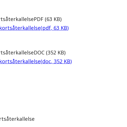
tsåterkallelse
PDF
(
63
KB
)
kortsåterkallelse
(
pdf
,
63
KB
)
tsåterkallelse
DOC
(
352
KB
)
kortsåterkallelse
(
doc
,
352
KB
)
tsåterkallelse