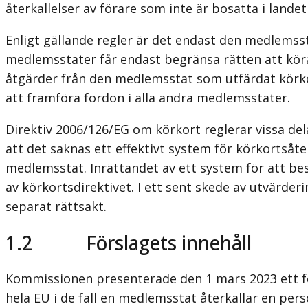
återkallelser av förare som inte är bosatta i lande
Enligt gällande regler är det endast den medlemssta
medlemsstater får endast begränsa rätten att köra f
åtgärder från den medlemsstat som utfärdat körkor
att framföra fordon i alla andra medlemsstater.
Direktiv 2006/126/EG om körkort reglerar vissa del
att det saknas ett effektivt system för körkortsåte
medlemsstat. Inrättandet av ett system för att bes
av körkortsdirektivet. I ett sent skede av utvärde
separat rättsakt.
1.2 Förslagets innehåll
Kommissionen presenterade den 1 mars 2023 ett försl
hela EU i de fall en medlemsstat återkallar en pe