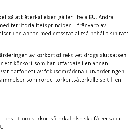
t så att återkallelsen gäller i hela EU. Andra
d territorialitetsprincipen. I frånvaro av
ser i en annan medlemsstat alltså behålla sin rätt
värderingen av körkortsdirektivet drogs slutsatsen
ar ett körkort som har utfärdats i en annan
U var därför ett av fokusområdena i utvärderingen
tämmelser som rörde körkortsåterkallelse till en
tt beslut om körkortsåterkallelse ska få verkan i
t.