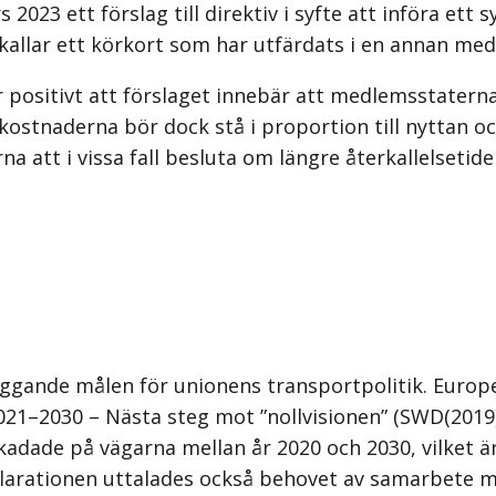
3 ett förslag till direktiv i syfte att införa ett s
rkallar ett körkort som har utfärdats i en annan me
är positivt att förslaget innebär att medlemsstater
kostnaderna bör dock stå i proportion till nyttan oc
att i vissa fall besluta om längre återkallelsetide
läggande målen för unionens transportpolitik. Euro
021–2030 – Nästa steg mot ”nollvisionen” (SWD(2019
skadade på vägarna mellan år 2020 och 2030, vilket ä
deklarationen uttalades också behovet av samarbete 