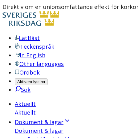
Direktiv om en unionsomfattande effekt för körko
Lättläst
Teckenspråk
In English
Other languages
Ordbok
Aktivera lyssna
Sök
Aktuellt
Aktuellt
Dokument & lagar
Dokument & lagar