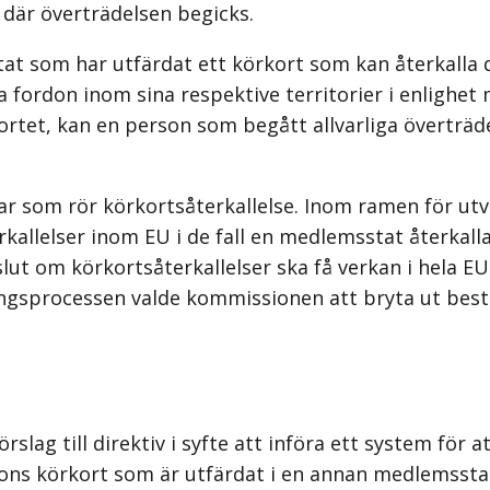
t där överträdelsen begicks.
t som har utfärdat ett körkort som kan återkalla de
ordon inom sina respektive territorier i enlighet me
tet, kan en person som begått allvarliga överträdel
ar som rör körkorts­återkallelse. Inom ramen för ut
rkallelser inom EU i de fall en medlemsstat återkall
lut om körkorts­återkallelser ska få verkan i hela E
rings­processen valde kommissionen att bryta ut bes
ag till direktiv i syfte att införa ett system för a
rsons körkort som är utfärdat i en annan medlemssta