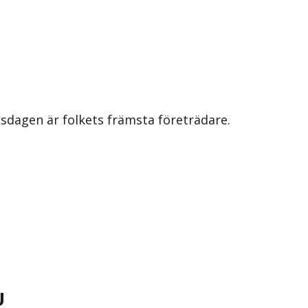
iksdagen är folkets främsta företrädare.
U