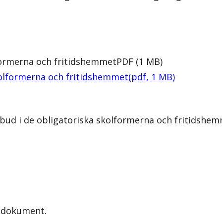
lformerna och fritidshemmet
PDF
(
1
MB
)
skolformerna och fritidshemmet
(
pdf
,
1
MB
)
rbud i de obligatoriska skolformerna och fritidshe
a dokument.