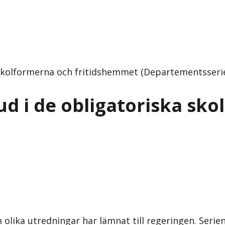
a skolformerna och fritidshemmet (Departementsseri
bud i de obligatoriska sk
 olika utredningar har lämnat till regeringen. Seri