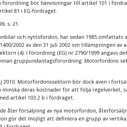
a förordning bör hänvisningar till artikel 101 i förd
tikel 81 i EG-fördraget.
9, s. 21.
bilar och nyttofordon, har sedan 1985 omfattats 
400/2002 av den 31 juli 2002 om tillämpningen av art
n (4). I förordning (EG) nr 2790/1999 angavs det ut
 annan gruppundantagsförordning. Motorfordons­ sek
aj 2010. Motorfordonssektorn bör dock även i fortsä
minska deras kostnader för att följa regelverket, s
d artikel 103.2 b i fördraget.
 åter­ försäljning av nya motorfordon, återförsäljni
rdon gör det möjligt att definiera en grupp av vert
3 i fördraget.