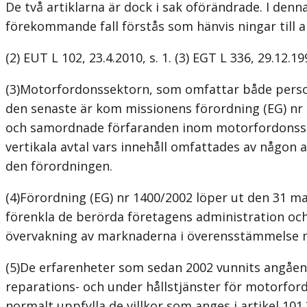
De två artiklarna är dock i sak oförändrade. I denn
förekommande fall förstås som hänvis­ ningar till ar
(2) EUT L 102, 23.4.2010, s. 1. (3) EGT L 336, 29.12.199
(3)Motorfordonssektorn, som omfattar både person
den senaste är kom­ missionens förordning (EG) nr 1
och samordnade förfaranden inom motorfordonssektor
vertikala avtal vars innehåll omfattades av någon
den förordningen.
(4)Förordning (EG) nr 1400/2002 löper ut den 31 m
förenkla de berörda företagens administration och 
övervakning av marknaderna i överensstämmelse me
(5)De erfarenheter som sedan 2002 vunnits angående
reparations- och under­ hållstjänster för motorfo
normalt uppfylla de villkor som anges i artikel 101.