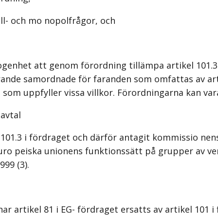
l- och mo­ nopolfrågor, och
genhet att genom förordning tillämpa artikel 101.3
arande samordnade för­ faranden som omfattas av arti
som uppfyller vissa villkor. Förordningarna kan vara
avtal
 101.3 i fördraget och därför antagit kommissio­ nen
uro­ peiska unionens funktionssätt på grupper av v
99 (3).
 artikel 81 i EG- fördraget ersatts av artikel 101 