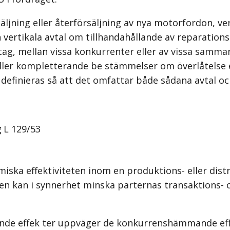
ljning eller återförsäljning av nya motorfordon, vert
 vertikala avtal om tillhandahållande av reparation
g, mellan vissa konkurrenter eller av vissa sammansl
ler kompletterande be­ stämmelser om överlåtelse el
a definieras så att det omfattar både sådana avtal
g
L 129/53
miska effektiviteten inom en produktions- eller dis
en kan i synnerhet minska parternas transaktions- 
ande effek­ ter uppväger de konkurrenshämmande eff