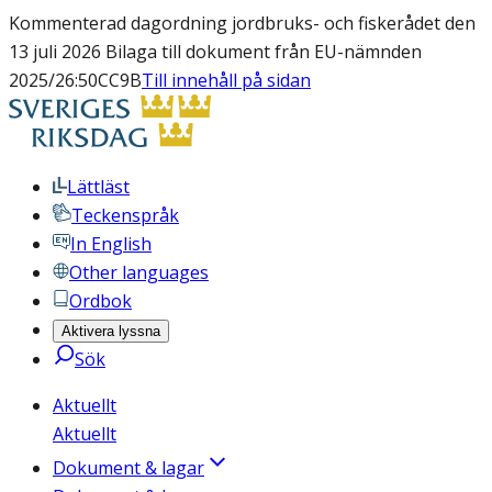
Kommenterad dagordning jordbruks- och fiskerådet den
13 juli 2026 Bilaga till dokument från EU-nämnden
2025/26:50CC9B
Till innehåll på sidan
Lättläst
Teckenspråk
In English
Other languages
Ordbok
Aktivera lyssna
Sök
Aktuellt
Aktuellt
Dokument & lagar