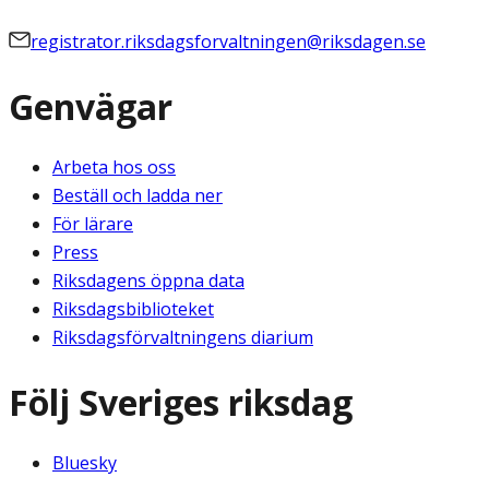
registrator.riksdagsforvaltningen@riksdagen.se
Genvägar
Arbeta hos oss
Beställ och ladda ner
För lärare
Press
Riksdagens öppna data
Riksdagsbiblioteket
Riksdagsförvaltningens diarium
Följ Sveriges riksdag
Bluesky