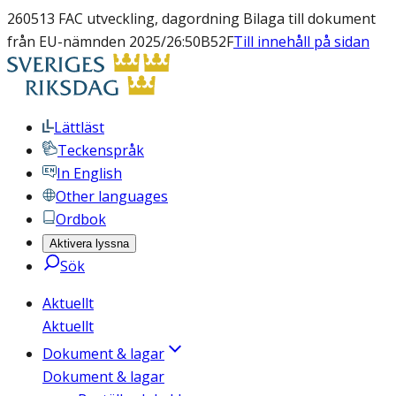
260513 FAC utveckling, dagordning Bilaga till dokument
från EU-nämnden 2025/26:50B52F
Till innehåll på sidan
Lättläst
Teckenspråk
In English
Other languages
Ordbok
Aktivera lyssna
Sök
Aktuellt
Aktuellt
Dokument & lagar
Dokument & lagar