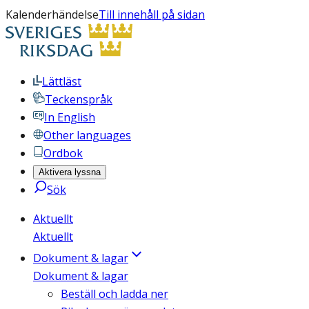
Kalenderhändelse
Till innehåll på sidan
Lättläst
Teckenspråk
In English
Other languages
Ordbok
Aktivera lyssna
Sök
Aktuellt
Aktuellt
Dokument & lagar
Dokument & lagar
Beställ och ladda ner