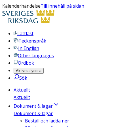
Kalenderhändelse
Till innehåll på sidan
Lättläst
Teckenspråk
In English
Other languages
Ordbok
Aktivera lyssna
Sök
Aktuellt
Aktuellt
Dokument & lagar
Dokument & lagar
Beställ och ladda ner