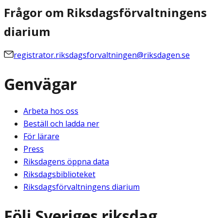
Frågor om Riksdagsförvaltningens
diarium
registrator.riksdagsforvaltningen@riksdagen.se
Genvägar
Arbeta hos oss
Beställ och ladda ner
För lärare
Press
Riksdagens öppna data
Riksdagsbiblioteket
Riksdagsförvaltningens diarium
Följ Sveriges riksdag