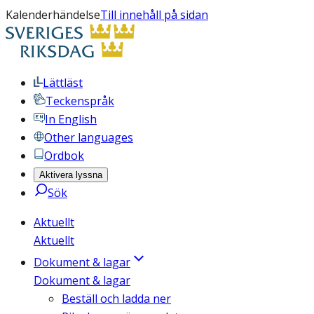
Kalenderhändelse
Till innehåll på sidan
Lättläst
Teckenspråk
In English
Other languages
Ordbok
Aktivera lyssna
Sök
Aktuellt
Aktuellt
Dokument & lagar
Dokument & lagar
Beställ och ladda ner