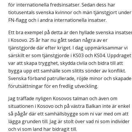
för internationella fredsinsatser. Sedan dess har
tiotusentals svenska kvinnor och män tjänstgjort under
FN‑flagg och i andra internationella insatser.
Ett bra exempel på detta är den hyllade svenska insatse
i Kosovo. 25 år har nu gått sedan några av er
tjänstgjorde där efter kriget. I dag uppmärksammar vi
särskilt er som tjänstgjorde i KS03 och KS04. Uppdraget
var att skapa trygghet, skydda civila och bidra till att
bygga upp ett samhälle som slitits sönder av konflikt.
Svenska förband patrullerade, röjde minor och skapade
förutsättningar för en fredlig utveckling.
Jag träffade nyligen Kosovos talman och även om
situationen i Kosovo och på västra Balkan inte är enkel
så pågår där ett samhällsbygge som ni var med om att
lägga grunden till. Jag är stolt över vad ni som individer
och vi som land har bidragit till.