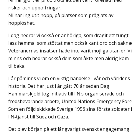
Ni har gjort er plikt, trots att den varit förenad med
risker och uppoffringar.
Ni har ingjutit hopp, på platser som präglats av
hopplöshet.
I dag hedrar vi också er anhöriga, som dragit ett tungt
lass hemma, som stöttat men också känt oro och sakna
Veteranernas insatser hade inte varit möjliga utan er. Vi
minns och hedrar också dem som åkte men aldrig kom
tillbaka.
I år påminns vi om en viktig händelse i vår och världens
historia. Det har just i år gått 70 år sedan Dag
Hammarskjöld tog initiativ till FN:s organiserade och
fredsbevarande arbete, United Nations Emergency Forc
Som en följd skickade Sverige 1956 sina första soldater i
FN‑tjänst till Suez och Gaza.
Det blev början på ett långvarigt svenskt engagemang