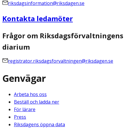
riksdagsinformation@riksdagen.se
Kontakta ledamöter
Frågor om Riksdagsförvaltningens
diarium
registrator.riksdagsforvaltningen@riksdagen.se
Genvägar
Arbeta hos oss
Beställ och ladda ner
För lärare
Press
Riksdagens öppna data