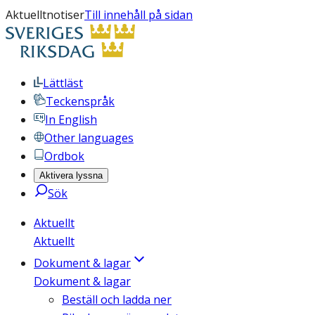
Aktuelltnotiser
Till innehåll på sidan
Lättläst
Teckenspråk
In English
Other languages
Ordbok
Aktivera lyssna
Sök
Aktuellt
Aktuellt
Dokument & lagar
Dokument & lagar
Beställ och ladda ner