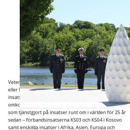
Foto: Riksdagsförvaltningen
Veterandagen syftar till att hedra personal som deltar,
eller har deltagit, i internationella militära eller civila
insatser och att högtidlighålla minnet av stupade och
omkomna. I år uppmärksammades särskilt de veteraner
som tjänstgjort på insatser runt om i världen för 25 år
sedan – förbandsinsatserna KS03 och KS04 i Kosovo
samt enskilda insatser i Afrika, Asien, Europa och