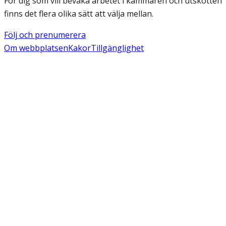
För dig som vill bevaka arbetet i kammaren och utskotten
finns det flera olika sätt att välja mellan.
Följ och prenumerera
Om webbplatsen
Kakor
Tillgänglighet