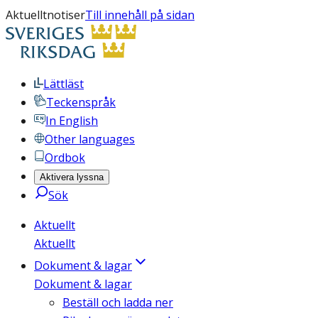
Aktuelltnotiser
Till innehåll på sidan
Lättläst
Teckenspråk
In English
Other languages
Ordbok
Aktivera lyssna
Sök
Aktuellt
Aktuellt
Dokument & lagar
Dokument & lagar
Beställ och ladda ner