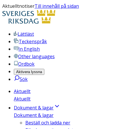
Aktuelltnotiser
Till innehåll på sidan
Lättläst
Teckenspråk
In English
Other languages
Ordbok
Aktivera lyssna
Sök
Aktuellt
Aktuellt
Dokument & lagar
Dokument & lagar
Beställ och ladda ner