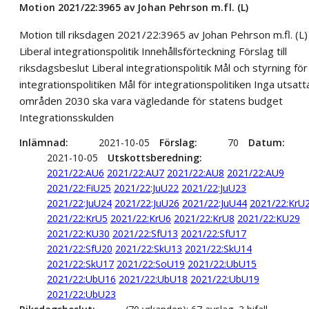
Motion 2021/22:3965 av Johan Pehrson m.fl. (L)
Motion till riksdagen 2021/22:3965 av Johan Pehrson m.fl. (L)
Liberal integrationspolitik Innehållsförteckning Förslag till
riksdagsbeslut Liberal integrationspolitik Mål och styrning för
integrationspolitiken Mål för integrationspolitiken Inga utsatt
områden 2030 ska vara vägledande för statens budget
Integrationsskulden
Inlämnad
2021-10-05
Förslag
70
Datum
2021-10-05
Utskottsberedning
2021/22:AU6
2021/22:AU7
2021/22:AU8
2021/22:AU9
2021/22:FiU25
2021/22:JuU22
2021/22:JuU23
2021/22:JuU24
2021/22:JuU26
2021/22:JuU44
2021/22:KrU
2021/22:KrU5
2021/22:KrU6
2021/22:KrU8
2021/22:KU29
2021/22:KU30
2021/22:SfU13
2021/22:SfU17
2021/22:SfU20
2021/22:SkU13
2021/22:SkU14
2021/22:SkU17
2021/22:SoU19
2021/22:UbU15
2021/22:UbU16
2021/22:UbU18
2021/22:UbU19
2021/22:UbU23