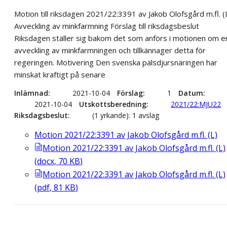
Motion till riksdagen 2021/22:3391 av Jakob Olofsgård m.fl. (
Avveckling av minkfarmning Förslag till riksdagsbeslut
Riksdagen ställer sig bakom det som anförs i motionen om e
avveckling av minkfarmningen och tillkännager detta för
regeringen. Motivering Den svenska pälsdjursnäringen har
minskat kraftigt på senare
Inlämnad
2021-10-04
Förslag
1
Datum
2021-10-04
Utskottsberedning
2021/22:MJU22
Riksdagsbeslut
(1 yrkande): 1 avslag
Motion 2021/22:3391 av Jakob Olofsgård m.fl. (L)
Motion 2021/22:3391 av Jakob Olofsgård m.fl. (L)
(
docx
,
70
KB
)
Motion 2021/22:3391 av Jakob Olofsgård m.fl. (L)
(
pdf
,
81
KB
)