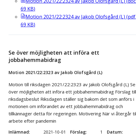
Motion 2021/22:2324 av Jakob Olofsgård (L)
(
doc
69
KB
)
Motion 2021/22:2324 av Jakob Olofsgård (L)
(
pdf
69
KB
)
Se över möjligheten att införa ett
jobbahemmabidrag
Motion 2021/22:2323 av Jakob Olofsgård (L)
Motion till riksdagen 2021/22:2323 av Jakob Olofsgård (L) Se
över möjligheten att införa ett jobbahemmabidrag Förslag til
riksdagsbeslut Riksdagen ställer sig bakom det som anförs i
motionen om införandet av ett jobbahemmabidrag och
tillkännager detta för regeringen. Motivering När vi återgår til
arbete efter pandemin
Inlämnad
2021-10-01
Förslag
1
Datum