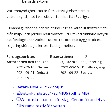
berörda aktörer.
Vattenmyndigheterna är fem länsstyrelser som är
vattenmyndighet i var sitt vattendistrikt i Sverige.
Tillkännagivandena har sin grund i ett så kallat utskottsinitiati
från miljö- och jordbruksutskottet. Ett utskottsinitiativ betyd
att förslaget har väckts i utskottet och inte bygger på ett
regeringsförslag eller en riksdagsmotion.
Förslagspunkter
1
Reservationer
2
Anföranden och repliker
23, 102 minuter
Justering
2021-09-16
Datum
2021-09-16
Bordläggning
2021-09-21
Debatt
2021-09-22
Beslut
2021-09-22
Betänkande 2021/22:MJU5
Betänkande 2021/22:MJU5
(
pdf
,
3
MB
)
Webcast
debatt om förslag: Genomförandet av
EU:s ramdirektiv för vatten