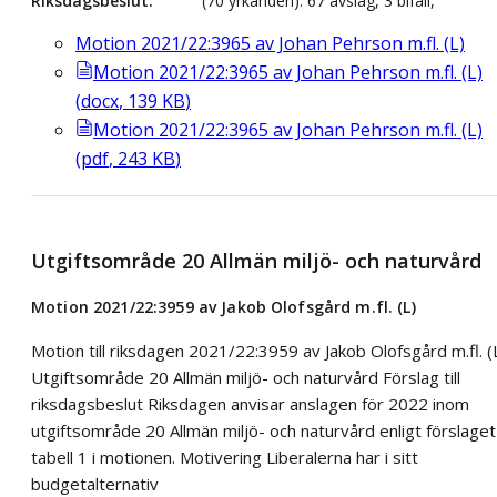
Riksdagsbeslut
(70 yrkanden): 67 avslag, 3 bifall,
Motion 2021/22:3965 av Johan Pehrson m.fl. (L)
Motion 2021/22:3965 av Johan Pehrson m.fl. (L)
(
docx
,
139
KB
)
Motion 2021/22:3965 av Johan Pehrson m.fl. (L)
(
pdf
,
243
KB
)
Utgiftsområde 20 Allmän miljö- och naturvård
Motion 2021/22:3959 av Jakob Olofsgård m.fl. (L)
Motion till riksdagen 2021/22:3959 av Jakob Olofsgård m.fl. (
Utgiftsområde 20 Allmän miljö- och naturvård Förslag till
riksdagsbeslut Riksdagen anvisar anslagen för 2022 inom
utgiftsområde 20 Allmän miljö- och naturvård enligt förslaget 
tabell 1 i motionen. Motivering Liberalerna har i sitt
budgetalternativ