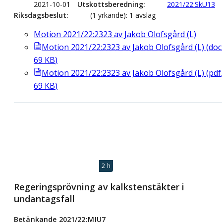
2021-10-01
Utskottsberedning
2021/22:SkU13
Riksdagsbeslut
(1 yrkande): 1 avslag
Motion 2021/22:2323 av Jakob Olofsgård (L)
Motion 2021/22:2323 av Jakob Olofsgård (L)
(
doc
69
KB
)
Motion 2021/22:2323 av Jakob Olofsgård (L)
(
pdf
69
KB
)
2 h
Regeringsprövning av kalkstenstäkter i
undantagsfall
Betänkande 2021/22:MJU7