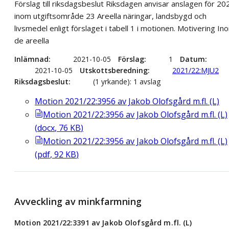
Förslag till riksdagsbeslut Riksdagen anvisar anslagen för 20
inom utgiftsområde 23 Areella näringar, landsbygd och
livsmedel enligt förslaget i tabell 1 i motionen. Motivering In
de areella
Inlämnad
2021-10-05
Förslag
1
Datum
2021-10-05
Utskottsberedning
2021/22:MJU2
Riksdagsbeslut
(1 yrkande): 1 avslag
Motion 2021/22:3956 av Jakob Olofsgård m.fl. (L)
Motion 2021/22:3956 av Jakob Olofsgård m.fl. (L)
(
docx
,
76
KB
)
Motion 2021/22:3956 av Jakob Olofsgård m.fl. (L)
(
pdf
,
92
KB
)
Avveckling av minkfarmning
Motion 2021/22:3391 av Jakob Olofsgård m.fl. (L)