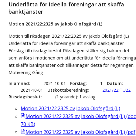
Underlätta för ideella föreningar att skaffa
banktjänster
Motion 2021/22:2325 av Jakob Olofsgård (L)
Motion till riksdagen 2021/22:2325 av Jakob Olofsgård (L)
Underlätta för ideella föreningar att skaffa banktjänster
Förslag till riksdagsbeslut Riksdagen ställer sig bakom det
som anförs i motionen om att underlätta för ideella föreninga
att skaffa banktjänster och tillkännager detta för regeringen.
Motivering Gång
Inlämnad
2021-10-01
Förslag
1
Datum
2021-10-01
Utskottsberedning
2021/22:FiU22
Riksdagsbeslut
(1 yrkande): 1 avslag
Motion 2021/22:2325 av Jakob Olofsgård (L)
Motion 2021/22:2325 av Jakob Olofsgård (L)
(
doc
70
KB
)
Motion 2021/22:2325 av Jakob Olofsgård (L)
(
pdf