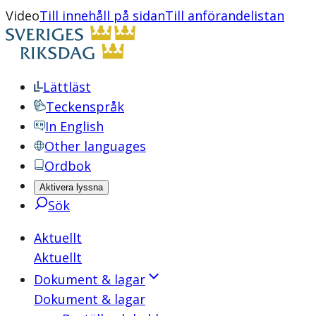
Video
Till innehåll på sidan
Till anförandelistan
Lättläst
Teckenspråk
In English
Other languages
Ordbok
Aktivera lyssna
Sök
Aktuellt
Aktuellt
Dokument & lagar
Dokument & lagar