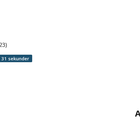
23)
 31 sekunder
A