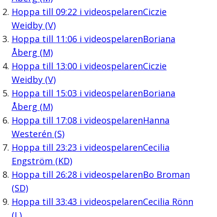
Hoppa till
09:22
i videospelaren
Ciczie
Weidby (V)
Hoppa till
11:06
i videospelaren
Boriana
Åberg (M)
Hoppa till
13:00
i videospelaren
Ciczie
Weidby (V)
Hoppa till
15:03
i videospelaren
Boriana
Åberg (M)
Hoppa till
17:08
i videospelaren
Hanna
Westerén (S)
Hoppa till
23:23
i videospelaren
Cecilia
Engström (KD)
Hoppa till
26:28
i videospelaren
Bo Broman
(SD)
Hoppa till
33:43
i videospelaren
Cecilia Rönn
(L)