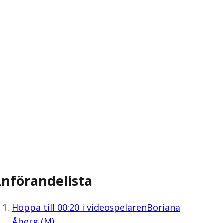
nförandelista
Hoppa till
00:20
i videospelaren
Boriana
Åberg (M)