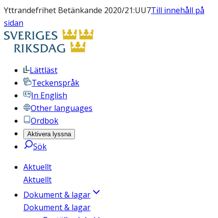
Yttrandefrihet Betänkande 2020/21:UU7
Till innehåll på
sidan
Lättläst
Teckenspråk
In English
Other languages
Ordbok
Aktivera lyssna
Sök
Aktuellt
Aktuellt
Dokument & lagar
Dokument & lagar