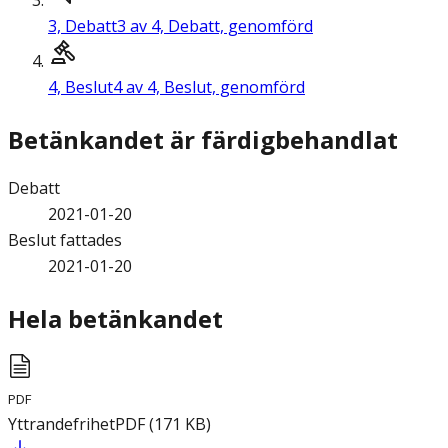
3,
Debatt
3 av 4, Debatt, genomförd
4,
Beslut
4 av 4, Beslut, genomförd
Betänkandet är färdigbehandlat
Debatt
2021-01-20
Beslut fattades
2021-01-20
Hela betänkandet
PDF
Yttrandefrihet
PDF
(
171
KB
)