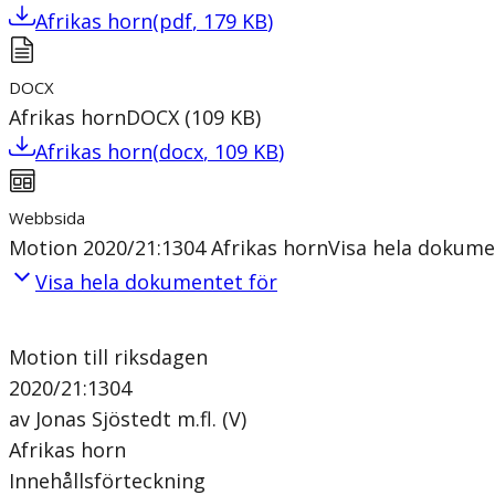
Afrikas horn
(
pdf
,
179
KB
)
DOCX
Afrikas horn
DOCX
(
109
KB
)
Afrikas horn
(
docx
,
109
KB
)
Webbsida
Motion 2020/21:1304 Afrikas horn
Visa hela dokume
Visa hela dokumentet för
Motion till riksdagen
2020/21:1304
av Jonas Sjöstedt m.fl. (V)
Afrikas horn
Innehållsförteckning