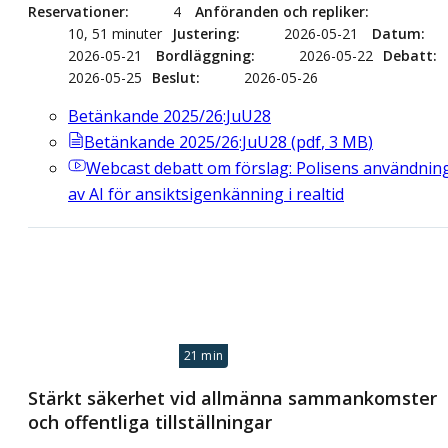
Reservationer
4
Anföranden och repliker
10, 51 minuter
Justering
2026-05-21
Datum
2026-05-21
Bordläggning
2026-05-22
Debatt
2026-05-25
Beslut
2026-05-26
Betänkande 2025/26:JuU28
Betänkande 2025/26:JuU28
(
pdf
,
3
MB
)
Webcast
debatt om förslag: Polisens användnin
av AI för ansiktsigenkänning i realtid
21 min
Stärkt säkerhet vid allmänna sammankomster
och offentliga tillställningar