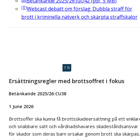
Betänkande 2025/26:JuU42
(
pdf
,
5
MB
)
Webcast
debatt om förslag: Dubbla straff för
brott i kriminella nätverk och skärpta straffskalor
1 h
Ersättningsregler med brottsoffret i fokus
Betänkande 2025/26:CU38
1 June 2026
Brottsoffer ska kunna få brottsskadeersättning på ett enklar
och snabbare sätt och vårdnadshavares skadeståndsansvar
för skador som deras barn orsakar genom brott ska skärpas.