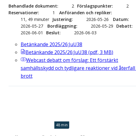
Behandlade dokument
2
Förslagspunkter
2
Reservationer
1
Anföranden och repliker
11, 49 minuter
Justering
2026-05-26
Datum
2026-05-27
Bordläggning
2026-05-29
Debatt
2026-06-01
Beslut
2026-06-03
Betänkande 2025/26:JuU38
Betänkande 2025/26:JuU38
(
pdf
,
3
MB
)
Webcast
debatt om förslag: Ett förstärkt
samhällsskydd och tydligare reaktioner vid återfall 
brott
48 min