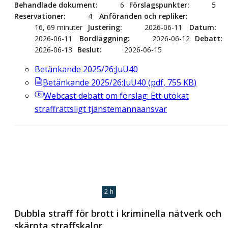
Behandlade dokument
6
Förslagspunkter
5
Reservationer
4
Anföranden och repliker
16, 69 minuter
Justering
2026-06-11
Datum
2026-06-11
Bordläggning
2026-06-12
Debatt
2026-06-13
Beslut
2026-06-15
Betänkande 2025/26:JuU40
Betänkande 2025/26:JuU40
(
pdf
,
755
KB
)
Webcast
debatt om förslag: Ett utökat
straffrättsligt tjänstemannaansvar
2 h
Dubbla straff för brott i kriminella nätverk och
skärpta straffskalor