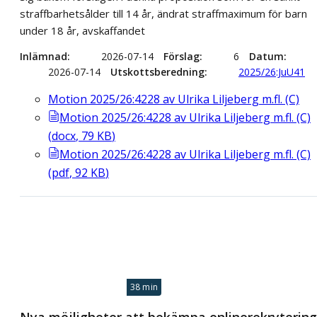
straffbarhetsålder till 14 år, ändrat straffmaximum för barn
under 18 år, avskaffandet
Inlämnad
2026-07-14
Förslag
6
Datum
2026-07-14
Utskottsberedning
2025/26:JuU41
Motion 2025/26:4228 av Ulrika Liljeberg m.fl. (C)
Motion 2025/26:4228 av Ulrika Liljeberg m.fl. (C)
(
docx
,
79
KB
)
Motion 2025/26:4228 av Ulrika Liljeberg m.fl. (C)
(
pdf
,
92
KB
)
38 min