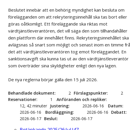
Beslutet innebär att en behörig myndighet kan besluta om
förelägganden om att rekryteringsinnehåll ska tas bort eller
göras oåtkomligt. Ett föreläggande ska riktas mot
värdtjänstleverantören, det vill säga den som tillhandahåller
den plattform där innehållet finns. Rekryteringsinnehållet ska
avlägsnas så snart som möjligt och senast inom en timme fr
det att värdtjänstleverantören tog emot föreläggandet. En
sanktionsavgift ska kunna tas ut av den värdtjänstleverantör
som överträder sina skyldigheter enligt den nya lagen.
De nya reglerna börjar gälla den 15 juli 2026.
Behandlade dokument
2
Förslagspunkter
2
Reservationer
1
Anföranden och repliker
12, 42 minuter
Justering
2026-06-16
Datum
2026-06-16
Bordläggning
2026-06-16
Debatt
2026-06-17
Beslut
2026-06-17
Betänkande 2025/26:JuU47