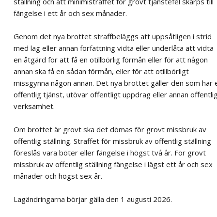
ställning och att minimistraffet för grovt tjänstefel skärps till
fängelse i ett år och sex månader.
Genom det nya brottet straffbeläggs att uppsåtligen i strid
med lag eller annan författning vidta eller underlåta att vidta
en åtgärd för att få en otillbörlig förmån eller för att någon
annan ska få en sådan förmån, eller för att otillbörligt
missgynna någon annan. Det nya brottet gäller den som har 
offentlig tjänst, utövar offentligt uppdrag eller annan offentli
verksamhet.
Om brottet är grovt ska det dömas för grovt missbruk av
offentlig ställning. Straffet för missbruk av offentlig ställning
föreslås vara böter eller fängelse i högst två år. För grovt
missbruk av offentlig ställning fängelse i lägst ett år och sex
månader och högst sex år.
Lagändringarna börjar gälla den 1 augusti 2026.