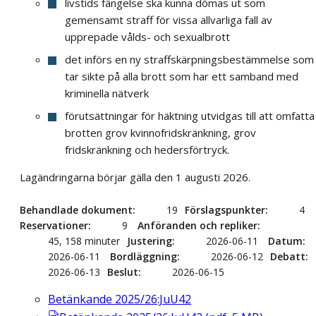
livstids fängelse ska kunna dömas ut som
gemensamt straff för vissa allvarliga fall av
upprepade vålds- och sexualbrott
det införs en ny straffskärpnings­bestämmelse som
tar sikte på alla brott som har ett samband med
kriminella nätverk
förutsättningar för häktning utvidgas till att omfatta
brotten grov kvinnofridskränkning, grov
fridskränkning och heders­förtryck.
Lagändringarna börjar gälla den 1 augusti 2026.
Behandlade dokument
19
Förslagspunkter
4
Reservationer
9
Anföranden och repliker
45, 158 minuter
Justering
2026-06-11
Datum
2026-06-11
Bordläggning
2026-06-12
Debatt
2026-06-13
Beslut
2026-06-15
Betänkande 2025/26:JuU42