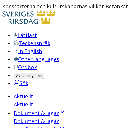
Konstarterna och kulturskaparnas villkor Betänka
Lättläst
Teckenspråk
In English
Other languages
Ordbok
Aktivera lyssna
Sök
Aktuellt
Aktuellt
Dokument & lagar
Dokument & lagar