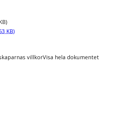
KB
)
53
KB
)
kaparnas villkor
Visa hela dokumentet