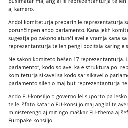
pušimatar maj anglal le reprezentanturja te len
aj kamero.
Andol komiteturja preparin le reprezentaturja sa
porunčinpen ando parlamento. Kana jekh komite
sugestja po zakono atunči avel e vramja kana s
reprezentanturja te len pengi pozitsia karing e
Ne sakon komiteto bešen 17 reprezentanturja. Le
parlamento”, kodo so avel ka e struktura pol re
komiteturja sikavel sa kodo sar sikavel o parla
parlamento silen o maj but reprezentanturja ne
Ando EU-konsiljo o governo lel suporto pa lesko
te lel šfato katar o EU-konsiljo maj anglal te av
ministerengo aj mitingo maškar EU-thema aj šef
Europake konsiljo.