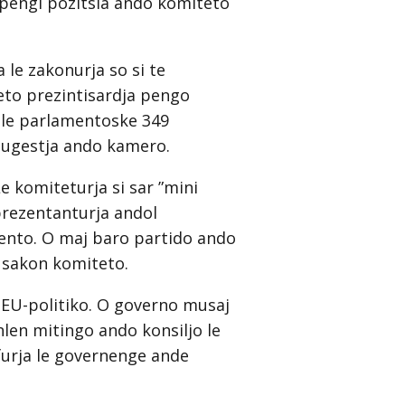
 pengi pozitsia ando komiteto
 le zakonurja so si te
to prezintisardja pengo
a le parlamentoske 349
 sugestja ando kamero.
 komiteturja si sar ”mini
prezentanturja andol
mento. O maj baro partido ando
 sakon komiteto.
 EU-politiko. O governo musaj
enlen mitingo ando konsiljo le
urja le governenge ande