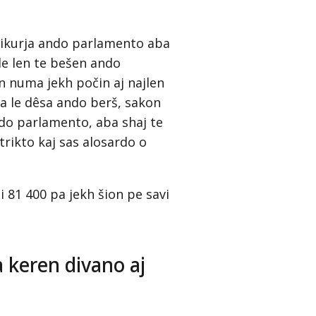
nikurja ando parlamento aba
de len te bešen ando
n numa jekh počin aj najlen
sa le dêsa ando berš, sakon
do parlamento, aba shaj te
rikto kaj sas alosardo o
i 81 400 pa jekh šion pe savi
 keren divano aj