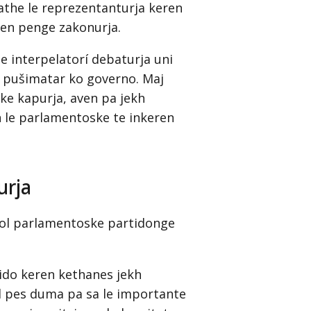
Kathe le reprezentanturja keren
den penge zakonurja.
 interpelatorí debaturja uni
n pušimatar ko governo. Maj
ke kapurja, aven pa jekh
n le parlamentoske te inkeren
urja
adol parlamentoske partidonge
ido keren kethanes jekh
l pes duma pa sa le importante