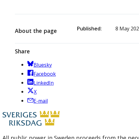
Published
8 May 20
About the page
Share
Bluesky
Facebook
LinkedIn
X
E-mail
All public power in Sweden proceeds from the peop