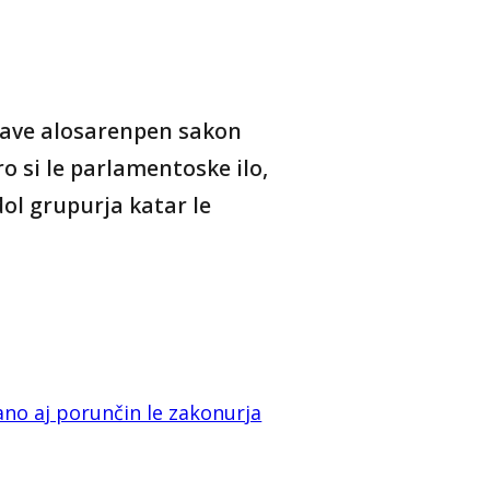
save alosarenpen sakon
o si le parlamentoske ilo,
dol grupurja katar le
no aj porunčin le zakonurja