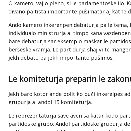
O kamero, vaj o pleno, si le parlamentoske ilo. 
divano pa tista importante pušimatar aj kathe 
Ando kamero inkerenpen debaturja pa le tema, le
individualo ministrurja aj timpo kana vazdenpe
bare debaturja sar eksemplo maškar le partidos
beršeske vramja. Le partidurja shaj vi te mange
jekh debato pa jekh importanto pušimos.
Le komiteturja preparin le zakon
Jekh baro kotor ande politiko buči inkerelpes 
grupurja aj andol 15 komiteturja.
Le reprezentaturja save aven sa katar kodo part
partidoske grupo. Andol partidoske grupurja de