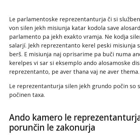
Le parlamentoske reprezentanturja či si službe
von silen jekh misiunja katar kodola save alosar
parlamento pa jekh exakto vramja. Ne kodja sile
salarjí. Jekh reprezentanto kerel peski misiunja 
berš. E misiunja naj oprisarime pa buči numa an
kerelpes vi sar si eksemplo ando alosamoske dist
reprezentanto, pe aver thana vaj ne aver thema.
Le reprezentanturja silen jekh grundo počin so s
počinen taxa.
Ando kamero le reprezentanturja
porunčin le zakonurja