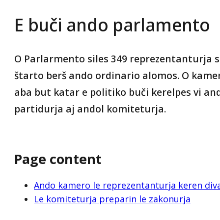
E buči ando parlamento
O Parlarmento siles 349 reprezentanturja 
štarto berš ando ordinario alomos. O kamer
aba but katar e politiko buči kerelpes vi an
partidurja aj andol komiteturja.
Page content
Ando kamero le reprezentanturja keren diva
Le komiteturja preparin le zakonurja