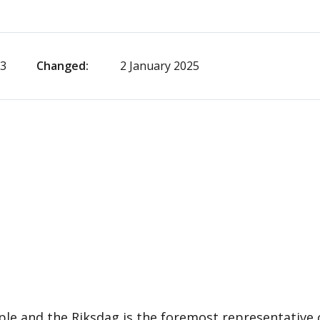
23
Changed
2 January 2025
le and the Riksdag is the foremost representative 