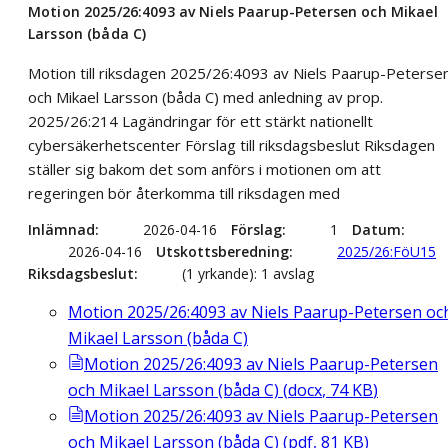
Motion 2025/26:4093 av Niels Paarup-Petersen och Mikael
Larsson (båda C)
Motion till riksdagen 2025/26:4093 av Niels Paarup-Peterse
och Mikael Larsson (båda C) med anledning av prop.
2025/26:214 Lagändringar för ett stärkt nationellt
cybersäkerhetscenter Förslag till riksdagsbeslut Riksdagen
ställer sig bakom det som anförs i motionen om att
regeringen bör återkomma till riksdagen med
Inlämnad
2026-04-16
Förslag
1
Datum
2026-04-16
Utskottsberedning
2025/26:FöU15
Riksdagsbeslut
(1 yrkande): 1 avslag
Motion 2025/26:4093 av Niels Paarup-Petersen oc
Mikael Larsson (båda C)
Motion 2025/26:4093 av Niels Paarup-Petersen
och Mikael Larsson (båda C)
(
docx
,
74
KB
)
Motion 2025/26:4093 av Niels Paarup-Petersen
och Mikael Larsson (båda C)
(
pdf
,
81
KB
)