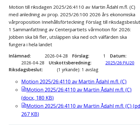
Motion till riksdagen 2025/26:4110 av Martin Ådahl m.fl. (C)
med anledning av prop. 2025/26:100 2026 års ekonomiska
vårproposition Innehållsförteckning Förslag till riksdagsbeslu
1 Sammanfattning av Centerpartiets vårmotion för 2026:
Jobben ska bli fler, utsläppen ska ned och välfärden ska
fungera i hela landet
Inlämnad
2026-04-28
Förslag
1
Datum
2026-04-28
Utskottsberedning
2025/26:FiU20
Riksdagsbeslut
(1 yrkande): 1 avslag
Motion 2025/26:4110 av Martin Ådahl m.fl. (C)
Motion 2025/26:4110 av Martin Ådahl m.fl. (C)
(
docx
,
180
KB
)
Motion 2025/26:4110 av Martin Ådahl m.fl. (C)
(
pd
267
KB
)