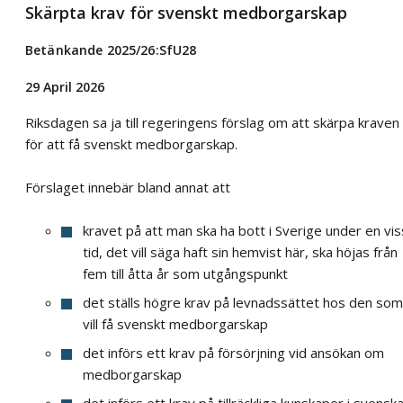
Skärpta krav för svenskt medborgarskap
Betänkande 2025/26:SfU28
29 April 2026
Riksdagen sa ja till regeringens förslag om att skärpa kraven
för att få svenskt medborgarskap.
Förslaget innebär bland annat att
kravet på att man ska ha bott i Sverige under en vis
tid, det vill säga haft sin hemvist här, ska höjas från
fem till åtta år som utgångspunkt
det ställs högre krav på levnadssättet hos den som
vill få svenskt medborgarskap
det införs ett krav på försörjning vid ansökan om
medborgarskap
det införs ett krav på tillräckliga kunskaper i svensk