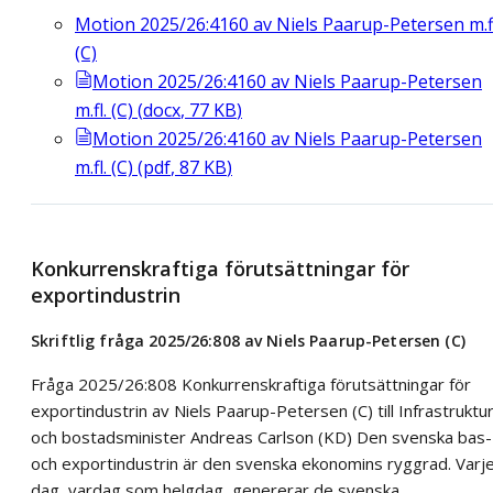
Motion 2025/26:4160 av Niels Paarup-Petersen m.fl
(C)
Motion 2025/26:4160 av Niels Paarup-Petersen
m.fl. (C)
(
docx
,
77
KB
)
Motion 2025/26:4160 av Niels Paarup-Petersen
m.fl. (C)
(
pdf
,
87
KB
)
Konkurrenskraftiga förutsättningar för
exportindustrin
Skriftlig fråga 2025/26:808 av Niels Paarup-Petersen (C)
Fråga 2025/26:808 Konkurrenskraftiga förutsättningar för
exportindustrin av Niels Paarup-Petersen (C) till Infrastruktu
och bostadsminister Andreas Carlson (KD) Den svenska bas-
och exportindustrin är den svenska ekonomins ryggrad. Varj
dag, vardag som helgdag, genererar de svenska