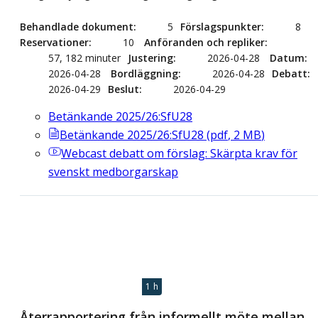
Behandlade dokument
5
Förslagspunkter
8
Reservationer
10
Anföranden och repliker
57, 182 minuter
Justering
2026-04-28
Datum
2026-04-28
Bordläggning
2026-04-28
Debatt
2026-04-29
Beslut
2026-04-29
Betänkande 2025/26:SfU28
Betänkande 2025/26:SfU28
(
pdf
,
2
MB
)
Webcast
debatt om förslag: Skärpta krav för
svenskt medborgarskap
1 h
Återrapportering från informellt möte mellan