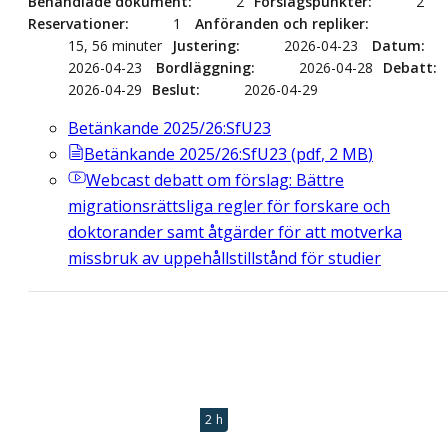
Behandlade dokument
2
Förslagspunkter
2
Reservationer
1
Anföranden och repliker
15, 56 minuter
Justering
2026-04-23
Datum
2026-04-23
Bordläggning
2026-04-28
Debatt
2026-04-29
Beslut
2026-04-29
Betänkande 2025/26:SfU23
Betänkande 2025/26:SfU23
(
pdf
,
2
MB
)
Webcast
debatt om förslag: Bättre
migrationsrättsliga regler för forskare och
doktorander samt åtgärder för att motverka
missbruk av uppehållstillstånd för studier
2 h