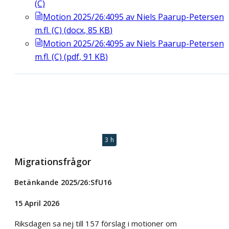
(C)
Motion 2025/26:4095 av Niels Paarup-Petersen
m.fl. (C)
(
docx
,
85
KB
)
Motion 2025/26:4095 av Niels Paarup-Petersen
m.fl. (C)
(
pdf
,
91
KB
)
3 h
Migrationsfrågor
Betänkande 2025/26:SfU16
15 April 2026
Riksdagen sa nej till 157 förslag i motioner om