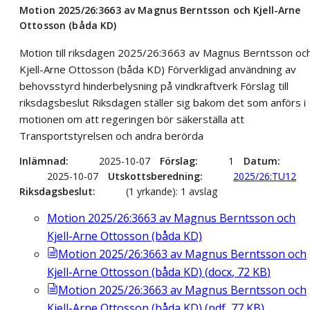
Motion 2025/26:3663 av Magnus Berntsson och Kjell-Arne
Ottosson (båda KD)
Motion till riksdagen 2025/26:3663 av Magnus Berntsson oc
Kjell-Arne Ottosson (båda KD) Förverkligad användning av
behovsstyrd hinderbelysning på vindkraftverk Förslag till
riksdagsbeslut Riksdagen ställer sig bakom det som anförs i
motionen om att regeringen bör säkerställa att
Transportstyrelsen och andra berörda
Inlämnad
2025-10-07
Förslag
1
Datum
2025-10-07
Utskottsberedning
2025/26:TU12
Riksdagsbeslut
(1 yrkande): 1 avslag
Motion 2025/26:3663 av Magnus Berntsson och
Kjell-Arne Ottosson (båda KD)
Motion 2025/26:3663 av Magnus Berntsson och
Kjell-Arne Ottosson (båda KD)
(
docx
,
72
KB
)
Motion 2025/26:3663 av Magnus Berntsson och
Kjell-Arne Ottosson (båda KD)
(
pdf
,
77
KB
)