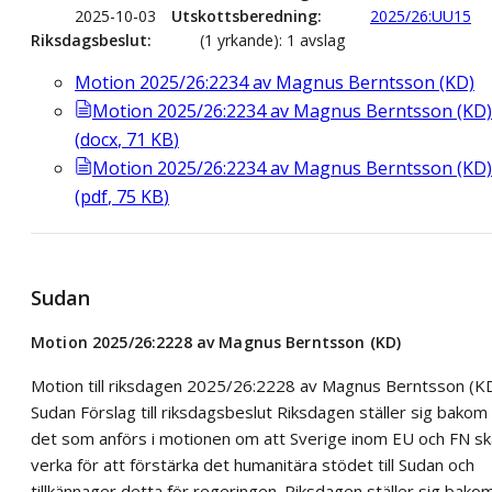
2025-10-03
Utskottsberedning
2025/26:UU15
Riksdagsbeslut
(1 yrkande): 1 avslag
Motion 2025/26:2234 av Magnus Berntsson (KD)
Motion 2025/26:2234 av Magnus Berntsson (KD)
(
docx
,
71
KB
)
Motion 2025/26:2234 av Magnus Berntsson (KD)
(
pdf
,
75
KB
)
Sudan
Motion 2025/26:2228 av Magnus Berntsson (KD)
Motion till riksdagen 2025/26:2228 av Magnus Berntsson (K
Sudan Förslag till riksdagsbeslut Riksdagen ställer sig bakom
det som anförs i motionen om att Sverige inom EU och FN sk
verka för att förstärka det humanitära stödet till Sudan och
tillkännager detta för regeringen. Riksdagen ställer sig bako