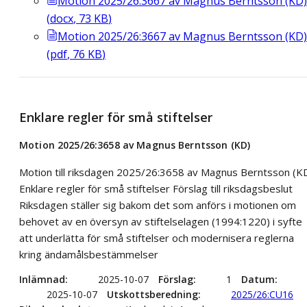
Motion 2025/26:3667 av Magnus Berntsson (KD)
(
docx
,
73
KB
)
Motion 2025/26:3667 av Magnus Berntsson (KD)
(
pdf
,
76
KB
)
Enklare regler för små stiftelser
Motion 2025/26:3658 av Magnus Berntsson (KD)
Motion till riksdagen 2025/26:3658 av Magnus Berntsson (K
Enklare regler för små stiftelser Förslag till riksdagsbeslut
Riksdagen ställer sig bakom det som anförs i motionen om
behovet av en översyn av stiftelselagen (1994:1220) i syfte
att underlätta för små stiftelser och modernisera reglerna
kring ändamålsbestämmelser
Inlämnad
2025-10-07
Förslag
1
Datum
2025-10-07
Utskottsberedning
2025/26:CU16