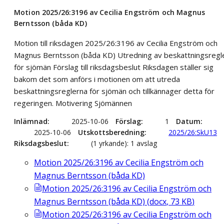
Motion 2025/26:3196 av Cecilia Engström och Magnus
Berntsson (båda KD)
Motion till riksdagen 2025/26:3196 av Cecilia Engström och
Magnus Berntsson (båda KD) Utredning av beskattningsregl
för sjömän Förslag till riksdagsbeslut Riksdagen ställer sig
bakom det som anförs i motionen om att utreda
beskattningsreglerna för sjömän och tillkännager detta för
regeringen. Motivering Sjömännen
Inlämnad
2025-10-06
Förslag
1
Datum
2025-10-06
Utskottsberedning
2025/26:SkU13
Riksdagsbeslut
(1 yrkande): 1 avslag
Motion 2025/26:3196 av Cecilia Engström och
Magnus Berntsson (båda KD)
Motion 2025/26:3196 av Cecilia Engström och
Magnus Berntsson (båda KD)
(
docx
,
73
KB
)
Motion 2025/26:3196 av Cecilia Engström och