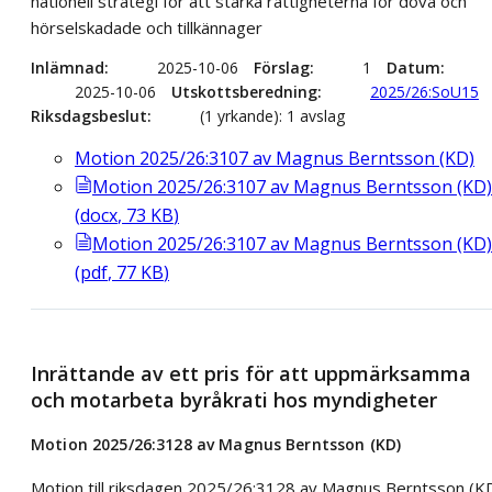
nationell strategi för att stärka rättigheterna för döva och
hörselskadade och tillkännager
Inlämnad
2025-10-06
Förslag
1
Datum
2025-10-06
Utskottsberedning
2025/26:SoU15
Riksdagsbeslut
(1 yrkande): 1 avslag
Motion 2025/26:3107 av Magnus Berntsson (KD)
Motion 2025/26:3107 av Magnus Berntsson (KD)
(
docx
,
73
KB
)
Motion 2025/26:3107 av Magnus Berntsson (KD)
(
pdf
,
77
KB
)
Inrättande av ett pris för att uppmärksamma
och motarbeta byråkrati hos myndigheter
Motion 2025/26:3128 av Magnus Berntsson (KD)
Motion till riksdagen 2025/26:3128 av Magnus Berntsson (K