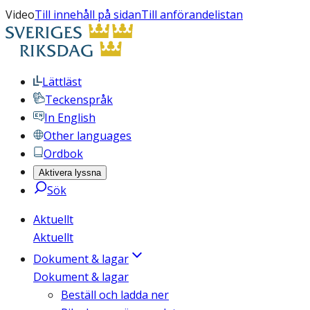
Video
Till innehåll på sidan
Till anförandelistan
Lättläst
Teckenspråk
In English
Other languages
Ordbok
Aktivera lyssna
Sök
Aktuellt
Aktuellt
Dokument & lagar
Dokument & lagar
Beställ och ladda ner