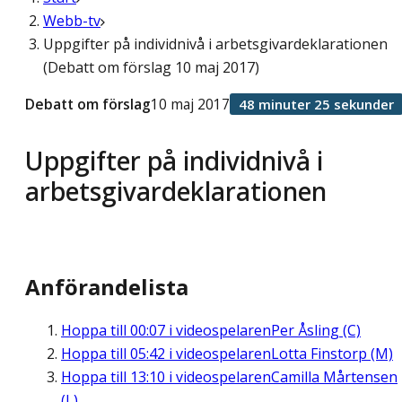
Webb-tv
Uppgifter på individnivå i arbetsgivardeklarationen
(Debatt om förslag 10 maj 2017)
Debatt om förslag
10 maj 2017
48 minuter 25 sekunder
Uppgifter på individnivå i
arbetsgivardeklarationen
Anförandelista
Hoppa till
00:07
i videospelaren
Per Åsling (C)
Hoppa till
05:42
i videospelaren
Lotta Finstorp (M)
Hoppa till
13:10
i videospelaren
Camilla Mårtensen
(L)