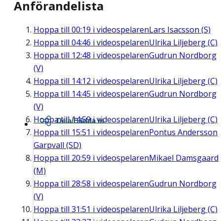
Anförandelista
Hoppa till
00:19
i videospelaren
Lars Isacsson (S)
Hoppa till
04:46
i videospelaren
Ulrika Liljeberg (C)
Hoppa till
12:48
i videospelaren
Gudrun Nordborg
(V)
Hoppa till
14:12
i videospelaren
Ulrika Liljeberg (C)
Hoppa till
14:45
i videospelaren
Gudrun Nordborg
(V)
Hoppa till
14:59
i videospelaren
Ulrika Liljeberg (C)
Dela/Bädda in
Hoppa till
15:51
i videospelaren
Pontus Andersson
Garpvall (SD)
Hoppa till
20:59
i videospelaren
Mikael Damsgaard
(M)
Hoppa till
28:58
i videospelaren
Gudrun Nordborg
(V)
Hoppa till
31:51
i videospelaren
Ulrika Liljeberg (C)