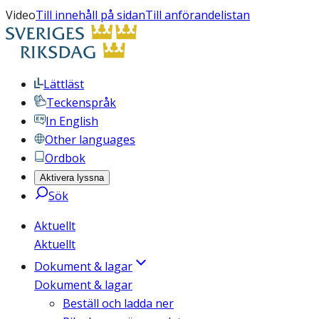
Video
Till innehåll på sidan
Till anförandelistan
Lättläst
Teckenspråk
In English
Other languages
Ordbok
Aktivera lyssna
Sök
Aktuellt
Aktuellt
Dokument & lagar
Dokument & lagar
Beställ och ladda ner