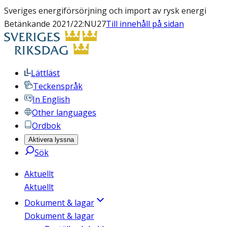
Sveriges energiförsörjning och import av rysk energi
Betänkande 2021/22:NU27
Till innehåll på sidan
Lättläst
Teckenspråk
In English
Other languages
Ordbok
Aktivera lyssna
Sök
Aktuellt
Aktuellt
Dokument & lagar
Dokument & lagar