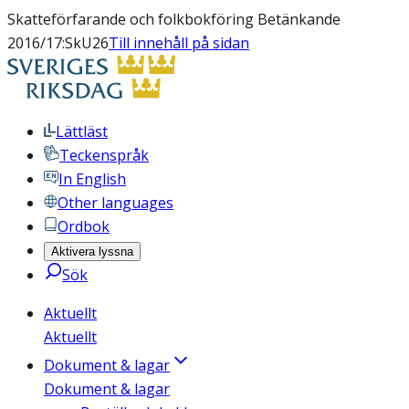
Skatteförfarande och folkbokföring Betänkande
2016/17:SkU26
Till innehåll på sidan
Lättläst
Teckenspråk
In English
Other languages
Ordbok
Aktivera lyssna
Sök
Aktuellt
Aktuellt
Dokument & lagar
Dokument & lagar