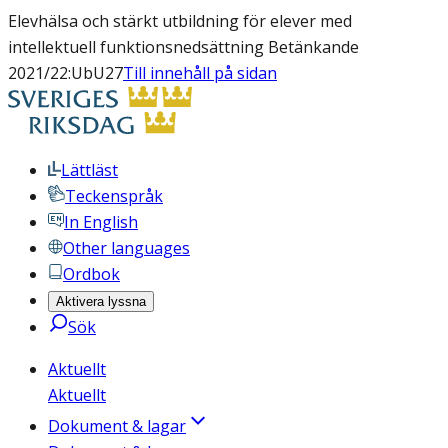
Elevhälsa och stärkt utbildning för elever med
intellektuell funktionsnedsättning Betänkande
2021/22:UbU27
Till innehåll på sidan
Lättläst
Teckenspråk
In English
Other languages
Ordbok
Aktivera lyssna
Sök
Aktuellt
Aktuellt
Dokument & lagar