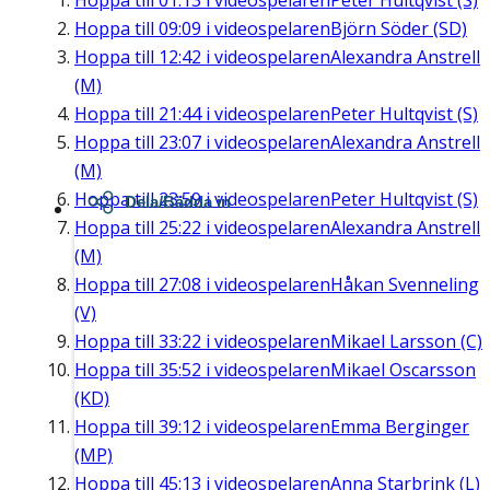
Hoppa till
01:13
i videospelaren
Peter Hultqvist (S)
Hoppa till
09:09
i videospelaren
Björn Söder (SD)
Hoppa till
12:42
i videospelaren
Alexandra Anstrell
(M)
Hoppa till
21:44
i videospelaren
Peter Hultqvist (S)
Hoppa till
23:07
i videospelaren
Alexandra Anstrell
(M)
Hoppa till
23:59
i videospelaren
Peter Hultqvist (S)
Dela/Bädda in
Hoppa till
25:22
i videospelaren
Alexandra Anstrell
(M)
Hoppa till
27:08
i videospelaren
Håkan Svenneling
(V)
Hoppa till
33:22
i videospelaren
Mikael Larsson (C)
Hoppa till
35:52
i videospelaren
Mikael Oscarsson
(KD)
Hoppa till
39:12
i videospelaren
Emma Berginger
(MP)
Hoppa till
45:13
i videospelaren
Anna Starbrink (L)