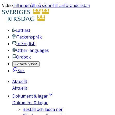
Video
Till innehåll på sidan
Till anförandelistan
Lättläst
Teckenspråk
In English
Other languages
Ordbok
Aktivera lyssna
Sök
Aktuellt
Aktuellt
Dokument & lagar
Dokument & lagar
Beställ och ladda ner