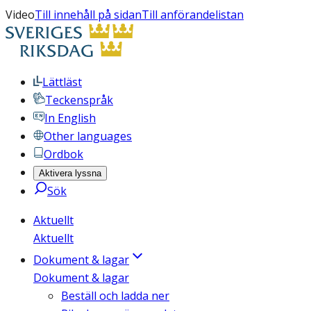
Video
Till innehåll på sidan
Till anförandelistan
Lättläst
Teckenspråk
In English
Other languages
Ordbok
Aktivera lyssna
Sök
Aktuellt
Aktuellt
Dokument & lagar
Dokument & lagar
Beställ och ladda ner