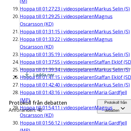
(M)
Hoppa till
01:27:23
i videospelaren
Markus Selin (S)
Hoppa till
01:29:25
i videospelaren
Magnus
Oscarsson (KD)
Hoppa till
01:31:15
i videospelaren
Markus Selin (S)
Hoppa till
01:33:22
i videospelaren
Magnus
Oscarsson (KD)
Hoppa till
01:35:19
i videospelaren
Markus Selin (S)
Hoppa till
01:37:55
i videospelaren
Staffan Eklöf (SD
Hoppa till
01:39:34
i videospelaren
Markus Selin (S)
Ladda ner
Hoppa till
01:41:15
i videospelaren
Staffan Eklöf (SD
Hoppa till
01:42:40
i videospelaren
Markus Selin (S)
Hoppa till
01:43:16
i videospelaren
Maria Gardfjell
(MP)
Protokoll från debatten
Protokoll från
Hoppa till
01:54:11
i videospelaren
Magnus
Anföranden: 40
debatten
Oscarsson (KD)
Hoppa till
01:56:12
i videospelaren
Maria Gardfjell
(MP)