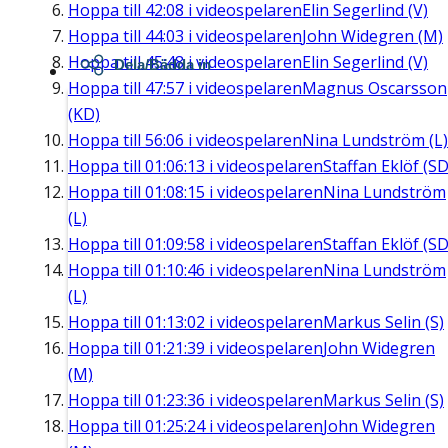
Hoppa till
42:08
i videospelaren
Elin Segerlind (V)
Hoppa till
44:03
i videospelaren
John Widegren (M)
Hoppa till
45:48
i videospelaren
Elin Segerlind (V)
Dela/Bädda in
Hoppa till
47:57
i videospelaren
Magnus Oscarsson
(KD)
Hoppa till
56:06
i videospelaren
Nina Lundström (L)
Hoppa till
01:06:13
i videospelaren
Staffan Eklöf (SD
Hoppa till
01:08:15
i videospelaren
Nina Lundström
(L)
Hoppa till
01:09:58
i videospelaren
Staffan Eklöf (SD
Hoppa till
01:10:46
i videospelaren
Nina Lundström
(L)
Hoppa till
01:13:02
i videospelaren
Markus Selin (S)
Hoppa till
01:21:39
i videospelaren
John Widegren
(M)
Hoppa till
01:23:36
i videospelaren
Markus Selin (S)
Hoppa till
01:25:24
i videospelaren
John Widegren