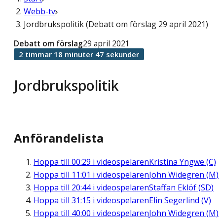
Webb-tv
Jordbrukspolitik (Debatt om förslag 29 april 2021)
Debatt om förslag
29 april 2021
2 timmar 18 minuter 47 sekunder
Jordbrukspolitik
Anförandelista
Hoppa till
00:29
i videospelaren
Kristina Yngwe (C)
Hoppa till
11:01
i videospelaren
John Widegren (M)
Hoppa till
20:44
i videospelaren
Staffan Eklöf (SD)
Hoppa till
31:15
i videospelaren
Elin Segerlind (V)
Hoppa till
40:00
i videospelaren
John Widegren (M)