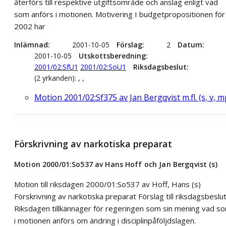
återförs till respektive utgiftsområde och anslag enligt vad
som anförs i motionen. Motivering I budgetpropositionen för
2002 har
Inlämnad
2001-10-05
Förslag
2
Datum
2001-10-05
Utskottsberedning
2001/02:SfU1
2001/02:SoU1
Riksdagsbeslut
(2 yrkanden): , ,
Motion 2001/02:Sf375 av Jan Bergqvist m.fl. (s, v, m
Förskrivning av narkotiska preparat
Motion 2000/01:So537 av Hans Hoff och Jan Bergqvist (s)
Motion till riksdagen 2000/01:So537 av Hoff, Hans (s)
Förskrivning av narkotiska preparat Förslag till riksdagsbeslu
Riksdagen tillkännager för regeringen som sin mening vad s
i motionen anförs om ändring i disciplinpåföljdslagen.