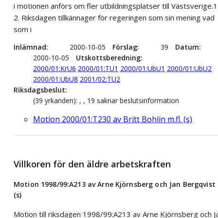
i motionen anförs om fler utbildningsplatser till Västsverige.1
2. Riksdagen tillkännager för regeringen som sin mening vad
som i
Inlämnad
2000-10-05
Förslag
39
Datum
2000-10-05
Utskottsberedning
2000/01:KrU6
2000/01:TU1
2000/01:UbU1
2000/01:UbU2
2000/01:UbU8
2001/02:TU2
Riksdagsbeslut
(39 yrkanden): , , 19 saknar beslutsinformation
Motion 2000/01:T230 av Britt Bohlin m.fl. (s)
Villkoren för den äldre arbetskraften
Motion 1998/99:A213 av Arne Kjörnsberg och Jan Bergqvist
(s)
Motion till riksdagen 1998/99:A213 av Arne Kjörnsberg och J