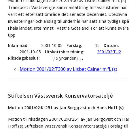
Motion till riksdagen 2001/02:T300 av Lisbet Calner m.fl. (s)
Transport i Västsverige Sammanfattning Infrastrukturen har
varit ett eftersatt område det senaste decenniet. Uteblivna
investeringar och anslag till underhåll har satt sina tydliga spå
i hela landet, inte minst i Västra Götaland. För att kunna svara
upp
Inlämnad
2001-10-05
Förslag
15
Datum
2001-10-05
Utskottsberedning
2001/02:TU2
Riksdagsbeslut
(15 yrkanden): , ,
Motion 2001/02:T300 av Lisbet Calner m.fl. (s)
Stiftelsen Västsvensk Konservatorsateljé
Motion 2001/02:Kr251 av Jan Bergqvist och Hans Hoff (s)
Motion till riksdagen 2001/02:Kr251 av Jan Bergqvist och Ha
Hoff (s) Stiftelsen Västsvensk Konservatorsateljé Förslag till