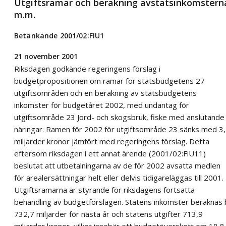
Utgiftsramar och beräkning avstatsinkomstern
m.m.
Betänkande 2001/02:FIU1
21 november 2001
Riksdagen godkände regeringens förslag i
budgetpropositionen om ramar för statsbudgetens 27
utgiftsområden och en beräkning av statsbudgetens
inkomster för budgetåret 2002, med undantag för
utgiftsområde 23 Jord- och skogsbruk, fiske med anslutande
näringar. Ramen för 2002 för utgiftsområde 23 sänks med 3
miljarder kronor jämfört med regeringens förslag. Detta
eftersom riksdagen i ett annat ärende (2001/02:FiU11)
beslutat att utbetalningarna av de för 2002 avsatta medlen
för arealersättningar helt eller delvis tidigareläggas till 2001.
Utgiftsramarna är styrande för riksdagens fortsatta
behandling av budgetförslagen. Statens inkomster beräknas b
732,7 miljarder för nästa år och statens utgifter 713,9
miljarder kronor, vilket innebär ett budgetöverskott om 18,8