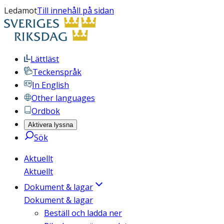
Ledamot
Till innehåll på sidan
Lättläst
Teckenspråk
In English
Other languages
Ordbok
Aktivera lyssna
Sök
Aktuellt
Aktuellt
Dokument & lagar
Dokument & lagar
Beställ och ladda ner