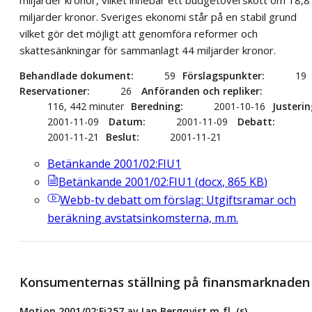
miljarder kronor. Sveriges ekonomi står på en stabil grund
vilket gör det möjligt att genomföra reformer och
skattesänkningar för sammanlagt 44 miljarder kronor.
Behandlade dokument
59
Förslagspunkter
19
Reservationer
26
Anföranden och repliker
116, 442 minuter
Beredning
2001-10-16
Justerin
2001-11-09
Datum
2001-11-09
Debatt
2001-11-21
Beslut
2001-11-21
Betänkande 2001/02:FIU1
Betänkande 2001/02:FIU1
(
docx
,
865
KB
)
Webb-tv
debatt om förslag: Utgiftsramar och
beräkning avstatsinkomsterna, m.m.
Konsumenternas ställning på finansmarknaden
Motion 2001/02:Fi257 av Jan Bergqvist m.fl. (s)