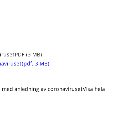
iruset
PDF
(
3
MB
)
naviruset
(
pdf
,
3
MB
)
r med anledning av coronaviruset
Visa hela