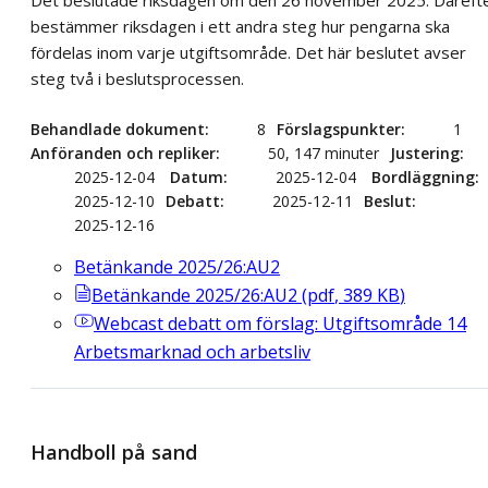
Det beslutade riksdagen om den 26 november 2025. Däreft
bestämmer riksdagen i ett andra steg hur pengarna ska
fördelas inom varje utgiftsområde. Det här beslutet avser
steg två i beslutsprocessen.
Behandlade dokument
8
Förslagspunkter
1
Anföranden och repliker
50, 147 minuter
Justering
2025-12-04
Datum
2025-12-04
Bordläggning
2025-12-10
Debatt
2025-12-11
Beslut
2025-12-16
Betänkande 2025/26:AU2
Betänkande 2025/26:AU2
(
pdf
,
389
KB
)
Webcast
debatt om förslag: Utgiftsområde 14
Arbetsmarknad och arbetsliv
Handboll på sand