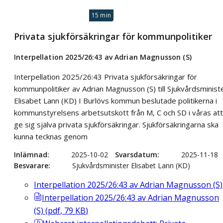
15 min
Privata sjukförsäkringar för kommunpolitiker
Interpellation 2025/26:43 av Adrian Magnusson (S)
Interpellation 2025/26:43 Privata sjukförsäkringar för
kommunpolitiker av Adrian Magnusson (S) till Sjukvårdsminist
Elisabet Lann (KD) I Burlövs kommun beslutade politikerna i
kommunstyrelsens arbetsutskott från M, C och SD i våras att
ge sig själva privata sjukförsäkringar. Sjukförsäkringarna ska
kunna tecknas genom
Inlämnad
2025-10-02
Svarsdatum
2025-11-18
Besvarare
Sjukvårdsminister Elisabet Lann (KD)
Interpellation 2025/26:43 av Adrian Magnusson (S)
Interpellation 2025/26:43 av Adrian Magnusson
(S)
(
pdf
,
79
KB
)