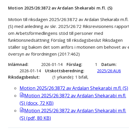
Motion 2025/26:3872 av Ardalan Shekarabi m.fl. (S)
Motion till riksdagen 2025/26:3872 av Ardalan Shekarabi m.fl.
(S) med anledning av skr. 2025/26:72 Riksrevisionens rappor
om Arbetsförmedlingens stöd till personer med
funktionsnedsättning Förslag till riksdagsbeslut Riksdagen
ställer sig bakom det som anförs i motionen om behovet av 
översyn av förordningen (2017:462)
Inlämnad
2026-01-14
Förslag
1
Datum
2026-01-14
Utskottsberedning
2025/26:AU6
Riksdagsbeslut
(1 yrkande): 1 bifall,
Motion 2025/26:3872 av Ardalan Shekarabi m.fl. (S)
Motion 2025/26:3872 av Ardalan Shekarabi m.fl.
(S)
(
docx
,
72
KB
)
Motion 2025/26:3872 av Ardalan Shekarabi m.fl.
(S)
(
pdf
,
80
KB
)