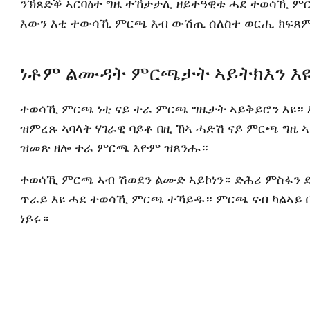
ንኽጸድቕ ኣርባዕተ ግዜ ተኸታታሊ ዘይተዓዊቱ ሓደ ተወሳኺ ምር
እውን እቲ ተውሳኺ ምርጫ እብ ውሽጢ ሰለስተ ወርሒ ክፍጸ
ነቶም ልሙዳት ምርጫታት ኣይትክእን እ
ተወሳኺ ምርጫ ነቲ ናይ ተራ ምርጫ ግዜታት ኣይቅይሮን እዩ።
ዝምረጹ ኣባላት ሃገራዊ ባይቶ በዚ ኸኣ ሓድሽ ናይ ምርጫ ግዜ 
ዝመጽ ዘሎ ተራ ምርጫ እዮም ዝጸንሑ።
ተወሳኺ ምርጫ ኣብ ሽወደን ልሙድ ኣይኮነን። ድሕሪ ምስፋን 
ጥራይ እዩ ሓደ ተወሳኺ ምርጫ ተኻይዱ። ምርጫ ናብ ካልኣይ ቤት
ነይሩ።