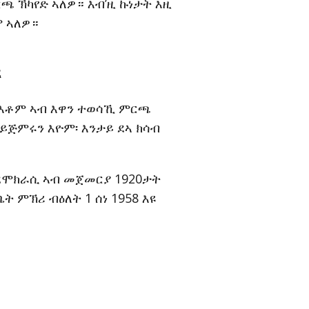
ጫ ኽካየድ ኣለዎ። እብ’ዚ ኩነታት እዚ
ም ኣለዎ።
ዩ
 እቶም ኣብ እዋን ተወሳኺ ምርጫ
ኣይጅምሩን እዮም፡ እንታይ ደኣ ክሳብ
ደሞክራሲ ኣብ መጀመርያ 1920ታት
 ምኽሪ ብዕለት 1 ሰነ 1958 እዩ