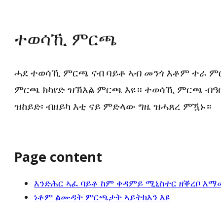
ተወሳኺ ምርጫ
ሓደ ተወሳኺ ምርጫ ናብ ባይቶ ኣብ መንጎ እቶም ተራ ም
ምርጫ ክካየድ ዝኽእል ምርጫ እዩ። ተወሳኺ ምርጫ ብዓቢ
ዝከይድ፡ ብዘይካ እቲ ናይ ምድላው ግዜ ዝሓጸረ ምዃኑ።
Page content
እንድሕር ኣፈ ባይቶ ከም ቀዳምይ ሚኒስተር ዘቕረቦ እማ
ነቶም ልሙዳት ምርጫታት ኣይትክእን እዩ