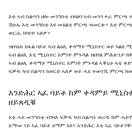
እቲ ኣብ ስልጣን ዘሎ መንግስቲ ብዛዕባ ኣብ መንጎ ተራ ምርጫ
ሽዑኡ እቲ መንግስቲ እዩ መዕልቲ ምርጫ ዝመርጽ። እቲ ምርጫ
ወርሒ ክካየድ ኣለዎ።
ዝበዝሐ ክፋል ባይቶ ኣብ ልዕሊ ቀዳማይ ሚኒስተር ወይ ካልእ ሚ
ኣብ ልዕሊ እቲ ሚኒስተር እምነት ምጉዳል ዝበሃል ምሕጽንታ ከቐ
ኣብ ልዕሊ ቀዳማይ ሚኒስተር እምነት ምጉዳል ኣቕኒዑ ኣቲ ቀድ
ፍቓዱ ካብ ስልጣን ክወርድ ኣለዎ ወይ ሓደ ተወሳኺ ምርጫ 
እንድሕር ኣፈ ባይቶ ከም ቀዳምይ ሚኒስ
ዘይጸዲቑ
እቲ ሓደ መንግስቲ ብገዛእ ፍቓዱ ካብ ስልጣኑ ወሪዱ ከም ሓ
እማመ ናይ ኣፈ ባይቶ ዕማም እዩ። እንድሕር እቲ ኣፈ ባይቶን