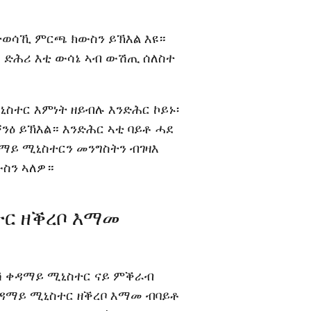
 ተወሳኺ ምርጫ ክውስን ይኽእል እዩ።
 ድሕሪ እቲ ውሳኔ ኣብ ውሽጢ ሰለስተ
ኒስተር እምነት ዘይብሉ እንድሕር ኮይኑ፡
ንዕ ይኽእል። እንድሕር ኣቲ ባይቶ ሓደ
ማይ ሚኒስተርን መንግስትን ብገዛእ
ክውስን ኣለዎ።
ተር ዘቕረቦ እማመ
ድሽ ቀዳማይ ሚኒስተር ናይ ምቕራብ
ቐዳማይ ሚኒስተር ዘቕረቦ እማመ ብባይቶ