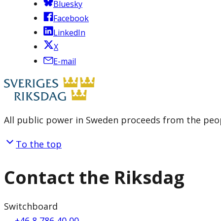
Bluesky
Facebook
LinkedIn
X
E-mail
All public power in Sweden proceeds from the peop
To the top
Contact the Riksdag
Switchboard
+46 8 786 40 00