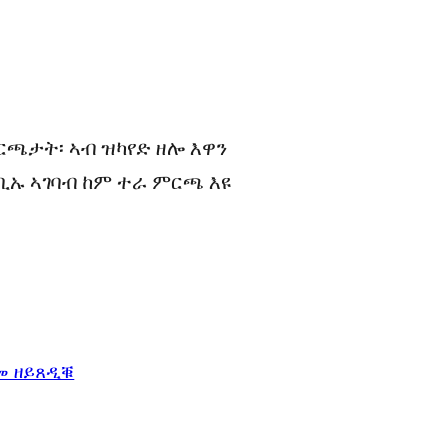
ርጫታት፡ ኣብ ዝካየድ ዘሎ እዋን
ኡ ኣገባብ ከም ተራ ምርጫ እዩ
መ ዘይጸዲቑ