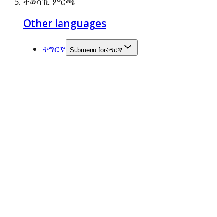
ተወሳኺ ምርጫ
Other languages
ትግርኛ
Submenu for
ትግርኛ