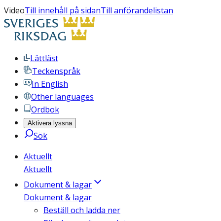
Video
Till innehåll på sidan
Till anförandelistan
Lättläst
Teckenspråk
In English
Other languages
Ordbok
Aktivera lyssna
Sök
Aktuellt
Aktuellt
Dokument & lagar
Dokument & lagar
Beställ och ladda ner