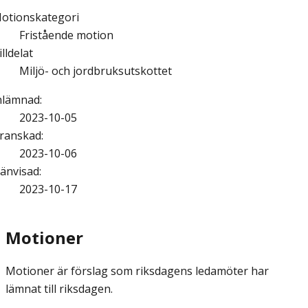
otionskategori
Fristående motion
illdelat
Miljö- och jordbruksutskottet
nlämnad
:
2023-10-05
ranskad
:
2023-10-06
änvisad
:
2023-10-17
Motioner
Motioner är förslag som riksdagens ledamöter har
lämnat till riksdagen.