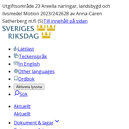
Utgiftsområde 23 Areella näringar, landsbygd och
livsmedel Motion 2023/24:2628 av Anna-Caren
Sätherberg m.fl. (S)
Till innehåll på sidan
Lättläst
Teckenspråk
In English
Other languages
Ordbok
Aktivera lyssna
Sök
Aktuellt
Aktuellt
Dokument & lagar