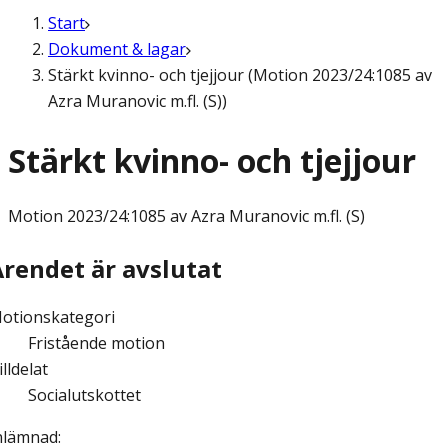
Start
Dokument & lagar
Stärkt kvinno- och tjejjour (Motion 2023/24:1085 av
Azra Muranovic m.fl. (S))
Stärkt kvinno- och tjejjour
Motion
2023/24:1085 av Azra Muranovic m.fl. (S)
Ärendet är avslutat
otionskategori
Fristående motion
illdelat
Socialutskottet
nlämnad
: