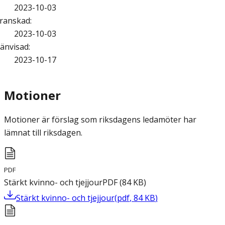
2023-10-03
ranskad
:
2023-10-03
änvisad
:
2023-10-17
Motioner
Motioner är förslag som riksdagens ledamöter har
lämnat till riksdagen.
PDF
Stärkt kvinno- och tjejjour
PDF
(
84
KB
)
Stärkt kvinno- och tjejjour
(
pdf
,
84
KB
)