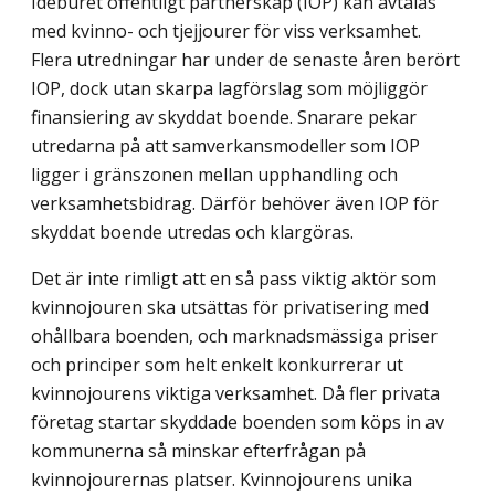
Idéburet offentligt partnerskap (IOP) kan avtalas
med kvinno- och tjejjourer för viss verksamhet.
Flera utredningar har under de senaste åren berört
IOP, dock utan skarpa lagförslag som möjliggör
finansiering av skyddat boende. Snarare pekar
utredarna på att samverkansmodeller som IOP
ligger i gränszonen mellan upphandling och
verksam­hetsbidrag. Därför behöver även IOP för
skyddat boende utredas och klargöras.
Det är inte rimligt att en så pass viktig aktör som
kvinnojouren ska utsättas för privatisering med
ohållbara boenden, och marknadsmässiga priser
och principer som helt enkelt konkurrerar ut
kvinnojourens viktiga verksamhet. Då fler privata
företag startar skyddade boenden som köps in av
kommunerna så minskar efterfrågan på
kvinnojourernas platser. Kvinnojourens unika