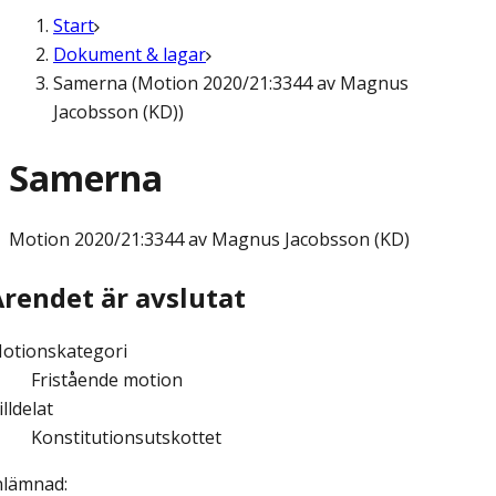
Start
Dokument & lagar
Samerna (Motion 2020/21:3344 av Magnus
Jacobsson (KD))
Samerna
Motion
2020/21:3344 av Magnus Jacobsson (KD)
Ärendet är avslutat
otionskategori
Fristående motion
illdelat
Konstitutionsutskottet
nlämnad
: