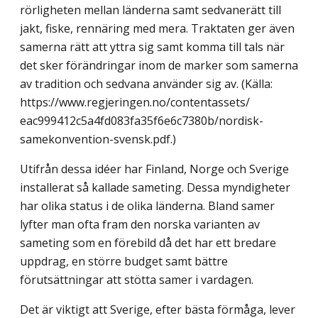
rörligheten mellan länderna samt sedvanerätt till
jakt, fiske, rennäring med mera. Traktaten ger även
samerna rätt att yttra sig samt komma till tals när
det sker förändringar inom de marker som samerna
av tradition och sedvana använder sig av. (Källa:
https://www.regjeringen.no/contentassets/
eac999412c5a4fd083fa35f6e6c7380b/nordisk-
samekonvention-svensk.pdf.)
Utifrån dessa idéer har Finland, Norge och Sverige
installerat så kallade sameting. Dessa myndigheter
har olika status i de olika länderna. Bland samer
lyfter man ofta fram den norska varianten av
sameting som en förebild då det har ett bredare
uppdrag, en större budget samt bättre
förutsättningar att stötta samer i vardagen.
Det är viktigt att Sverige, efter bästa förmåga, lever