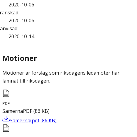
2020-10-06
ranskad
:
2020-10-06
änvisad
:
2020-10-14
Motioner
Motioner är förslag som riksdagens ledamöter har
lämnat till riksdagen.
PDF
Samerna
PDF
(
86
KB
)
Samerna
(
pdf
,
86
KB
)