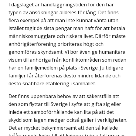
I dagsläget är handläggningstiden för den här
typen av ansökningar alldeles för lång. Det finns
flera exempel på att man inte kunnat vänta utan
istället tagit de sista pengar man haft för att betala
människosmugglare och riskera livet. Därför måste
anhörig­återförening prioriteras högt och
genomföras skyndsamt. Vi bör även ge humanitära
visum till anhöriga från konfliktområden som redan
har en familjemedlem på plats i Sverige. Ju tidigare
familjer får återförenas desto mindre lidande och
desto snabbare etablering i samhället.
Det finns uppenbara behov av att säkerställa att
den som flyttar till Sverige i syfte att gifta sig eller
inleda ett samboförhållande kan lita på att det
skydd som lagen medger också gäller i verkligheten.
Det är mycket bekymmersamt att den så kallade
tvåårs­regeln leder till att kvinnor i vissa fall pressas