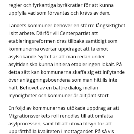
regler och fyrkantiga byråkratier för att kunna
uppfylla vad som förväntas och krävs av dem.
Landets kommuner behöver en större långsiktighet
i sitt arbete. Därför vill Center­partiet att
etableringsreformen dras tillbaka samtidigt som
kommunerna övertar upp­draget att ta emot
asylsökande. Syftet är att man redan under
asyltiden ska kunna initiera etableringen lokalt. På
detta sätt kan kommunerna skaffa sig ett inflytande
över anläggningsboendena som man hittills inte
haft. Behovet av en bättre dialog mellan
myndigheter och kommuner är alltjämt stort.
En följd av kommunernas utökade uppdrag är att
Migrationsverkets roll renodlas till att omfatta
asylprocessen, samt till att utöva tillsyn för att
upprätthålla kvaliteten i mot­tagandet. På så vis