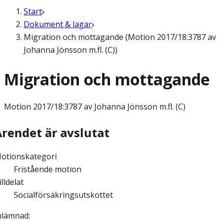
Start
Dokument & lagar
Migration och mottagande (Motion 2017/18:3787 av
Johanna Jönsson m.fl. (C))
Migration och mottagande
Motion
2017/18:3787 av Johanna Jönsson m.fl. (C)
Ärendet är avslutat
otionskategori
Fristående motion
illdelat
Socialförsäkringsutskottet
nlämnad
: