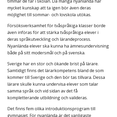
timmar de får i skolan. Då många nyanlända har
mycket kunskap att ta igen bör även deras
möjlighet till sommar- och lovskola utökas.
Försöksverksamhet för tvåspråkiga klasser borde
även införas för att stärka två­språkiga elever i
deras språkutveckling och lärandeprocess.
Nyanlända elever ska kunna ha ämnesundervisning
både på sitt modersmål och på svenska.
Sverige har en stor och ökande brist på lärare.
Samtidigt finns det lärarkompetens bland de som
kommer till Sverige och den bör tas tillvara. Dessa
lärare skulle kunna undervisa elever som talar
samma språk och vid sidan av det få
kompletterande utbild­ning och valideras.
Det finns fem olika introduktionsprogram till
gymnasiet. För nyanlända är det vanligaste