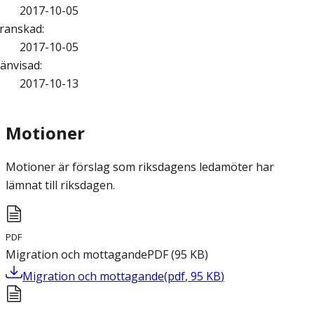
2017-10-05
ranskad
:
2017-10-05
änvisad
:
2017-10-13
Motioner
Motioner är förslag som riksdagens ledamöter har
lämnat till riksdagen.
PDF
Migration och mottagande
PDF
(
95
KB
)
Migration och mottagande
(
pdf
,
95
KB
)