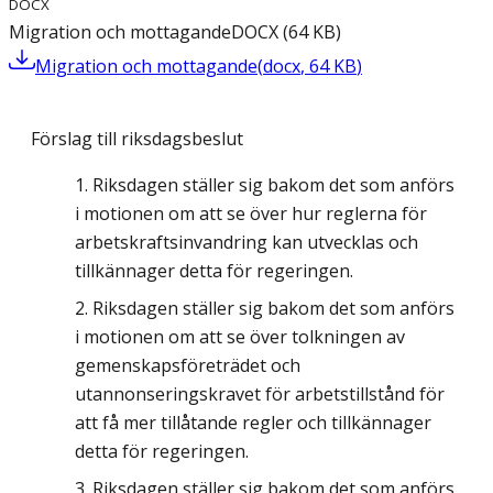
DOCX
Migration och mottagande
DOCX
(
64
KB
)
Migration och mottagande
(
docx
,
64
KB
)
Förslag till riksdagsbeslut
Riksdagen ställer sig bakom det som anförs
i motionen om att se över hur reglerna för
arbetskraftsinvandring kan utvecklas och
tillkännager detta för regeringen.
Riksdagen ställer sig bakom det som anförs
i motionen om att se över tolkningen av
gemenskapsföreträdet och
utannonseringskravet för arbetstillstånd för
att få mer tillåtande regler och tillkännager
detta för regeringen.
Riksdagen ställer sig bakom det som anförs