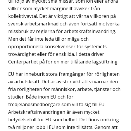
till följd av mycket små missar, som lön eller andra
villkor som mycket marginellt avviker från
kollektivavtal. Det är viktigt att värna villkoren på
svensk arbetsmarknad och även fortsatt motverka
missbruk av reglerna för arbetskraftsinvandring.
Men det får inte leda till orimliga och
oproportionella konsekvenser för systemets
trovärdighet eller för enskilda. I detta driver
Centerpartiet på för en mer tillåtande lagstiftning.
EU har inneburit stora framgångar för rörligheten
av arbetskraft. Det är av stor vikt att vi värnar den
fria rörligheten för människor, arbete, tjänster och
studier. Både inom EU och för
tredjelandsmedborgare som vill ta sig till EU.
Arbetskraftsinvandringen är även mycket
betydelsefull för EU som helhet. Det finns omkring
två miljoner jobb i EU som inte tillsätts. Genom att