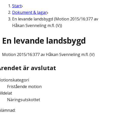
Start
Dokument & lagar
En levande landsbygd (Motion 2015/16:377 av
Håkan Svenneling m.fl. (V))
En levande landsbygd
Motion
2015/16:377 av Håkan Svenneling m.fl. (V)
Ärendet är avslutat
otionskategori
Fristående motion
illdelat
Näringsutskottet
nlämnad
: