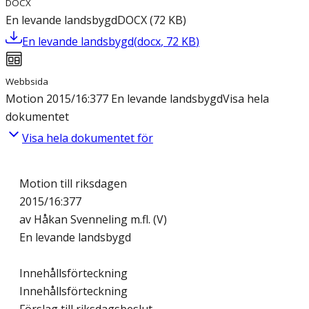
DOCX
En levande landsbygd
DOCX
(
72
KB
)
En levande landsbygd
(
docx
,
72
KB
)
Webbsida
Motion 2015/16:377 En levande landsbygd
Visa hela
dokumentet
Visa hela dokumentet för
Motion till riksdagen
2015/16:377
av Håkan Svenneling m.fl. (V)
En levande landsbygd
Innehållsförteckning
Innehållsförteckning