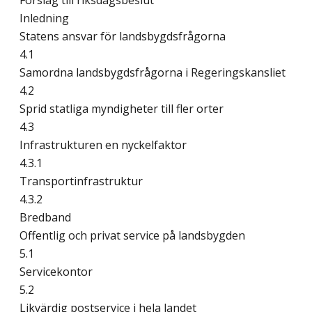
Förslag till riksdagsbeslut
Inledning
Statens ansvar för landsbygdsfrågorna
4.1
Samordna landsbygdsfrågorna i Regeringskansliet
4.2
Sprid statliga myndigheter till fler orter
4.3
Infrastrukturen en nyckelfaktor
4.3.1
Transportinfrastruktur
4.3.2
Bredband
Offentlig och privat service på landsbygden
5.1
Servicekontor
5.2
Likvärdig postservice i hela landet