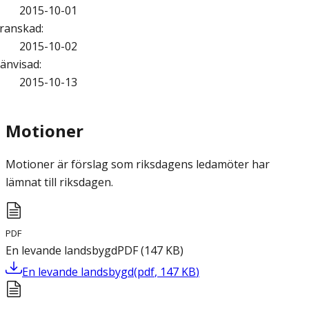
2015-10-01
ranskad
:
2015-10-02
änvisad
:
2015-10-13
Motioner
Motioner är förslag som riksdagens ledamöter har
lämnat till riksdagen.
PDF
En levande landsbygd
PDF
(
147
KB
)
En levande landsbygd
(
pdf
,
147
KB
)