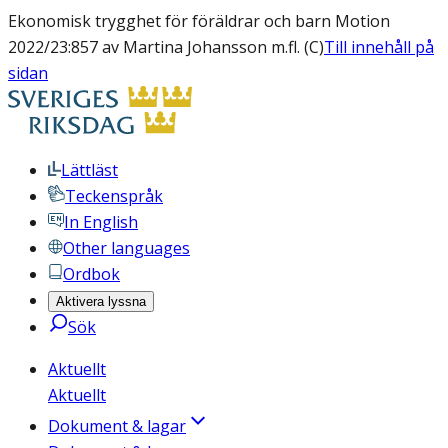
Ekonomisk trygghet för föräldrar och barn Motion
2022/23:857 av Martina Johansson m.fl. (C)
Till innehåll på
sidan
Lättläst
Teckenspråk
In English
Other languages
Ordbok
Aktivera lyssna
Sök
Aktuellt
Aktuellt
Dokument & lagar