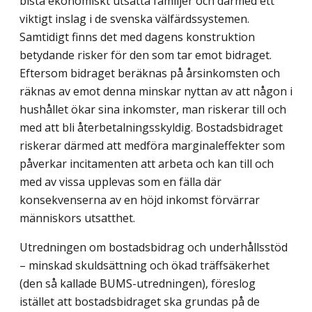
bistå ekonomiskt utsatta familjer och därmed ett
viktigt inslag i de svenska välfärdssystemen.
Samtidigt finns det med dagens konstruktion
betydande risker för den som tar emot bidraget.
Eftersom bidraget beräknas på årsinkomsten och
räknas av emot denna minskar nyttan av att någon i
hushållet ökar sina inkomster, man riskerar till och
med att bli återbetalningsskyldig. Bostadsbidraget
riskerar därmed att medföra marginaleffekter som
påverkar incitamenten att arbeta och kan till och
med av vissa upplevas som en fälla där
konsekvenserna av en höjd inkomst förvärrar
människors utsatthet.
Utredningen om bostadsbidrag och underhållsstöd
– minskad skuldsättning och ökad träffsäkerhet
(den så kallade BUMS-utredningen), föreslog
istället att bostadsbidraget ska grundas på de