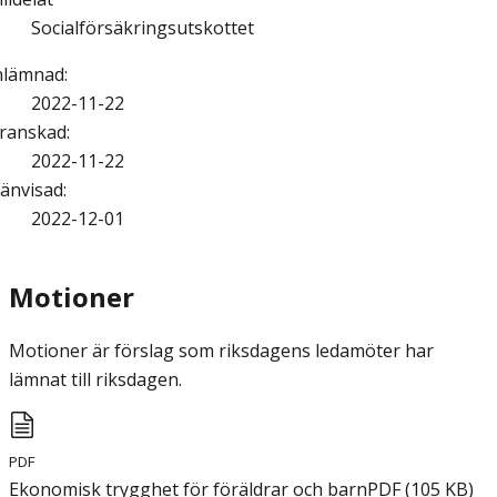
Socialförsäkringsutskottet
nlämnad
:
2022-11-22
ranskad
:
2022-11-22
änvisad
:
2022-12-01
Motioner
Motioner är förslag som riksdagens ledamöter har
lämnat till riksdagen.
PDF
Ekonomisk trygghet för föräldrar och barn
PDF
(
105
KB
)