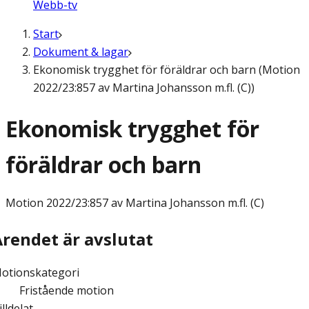
Webb-tv
Start
Dokument & lagar
Ekonomisk trygghet för föräldrar och barn (Motion
2022/23:857 av Martina Johansson m.fl. (C))
Ekonomisk trygghet för
föräldrar och barn
Motion
2022/23:857 av Martina Johansson m.fl. (C)
Ärendet är avslutat
otionskategori
Fristående motion
illdelat