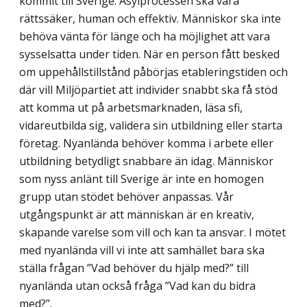
kommit till Sverige. Asylprocessen ska vara
rättssäker, human och effektiv. Människor ska inte
behöva vänta för länge och ha möjlighet att vara
sysselsatta under tiden. När en person fått besked
om uppehållstillstånd påbörjas etableringstiden och
där vill Miljöpartiet att individer snabbt ska få stöd
att komma ut på arbetsmarknaden, läsa sfi,
vidareutbilda sig, validera sin utbildning eller starta
företag. Nyanlända behöver komma i arbete eller
utbildning betydligt snabbare än idag. Människor
som nyss anlänt till Sverige är inte en homogen
grupp utan stödet behöver anpassas. Vår
utgångspunkt är att människan är en kreativ,
skapande varelse som vill och kan ta ansvar. I mötet
med nyanlända vill vi inte att samhället bara ska
ställa frågan ”Vad behöver du hjälp med?” till
nyanlända utan också fråga ”Vad kan du bidra
med?”.