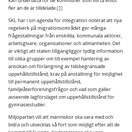
kan underlätta för de kommuner som vill ta emot
fler än de är tilldelade.
[1]
SKL har i sin agenda för integration noterat att nya
regelverk på migrationsområdet ger många
frågeställningar från enskilda, kommunala aktörer,
arbetsgivare, organisationer och allmänheten. Det
är viktigt att staten tillgängliggör tydlig information
till olika grupper om till exempel hantering av
ansökan om förlängning av tidsbegränsade
uppehållstillstånd, krav på anställning för möjlighet
till permanent uppehållstillstånd,
familjeåterföreningsfrågor och vad som gäller
avseende lagförslaget om uppehållstillstånd för
gymnasiestudier.
Miljöpartiet vill att människor ska vara med och
bidra och utvecklas så fort som möjligt efter att de