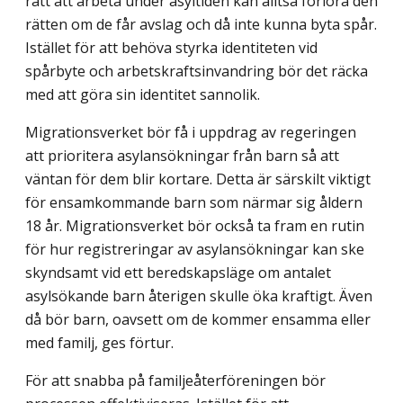
rätt att arbeta under asyltiden kan alltså förlora den
rätten om de får avslag och då inte kunna byta spår.
Istället för att behöva styrka identiteten vid
spårbyte och arbetskraftsinvandring bör det räcka
med att göra sin identitet sannolik.
Migrationsverket bör få i uppdrag av regeringen
att prioritera asylansökningar från barn så att
väntan för dem blir kortare. Detta är särskilt viktigt
för ensamkommande barn som närmar sig åldern
18 år. Migrationsverket bör också ta fram en rutin
för hur registreringar av asylansökningar kan ske
skyndsamt vid ett beredskapsläge om antalet
asylsökande barn återigen skulle öka kraftigt. Även
då bör barn, oavsett om de kommer ensamma eller
med familj, ges förtur.
För att snabba på familjeåterföreningen bör