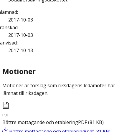
nlämnad
:
2017-10-03
ranskad
:
2017-10-03
änvisad
:
2017-10-13
Motioner
Motioner är förslag som riksdagens ledamöter har
lämnat till riksdagen.
PDF
Bättre mottagande och etablering
PDF
(
81
KB
)
Bättre mottagande och etablering
(
pdf
,
81
KB
)