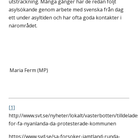
utsträckning. Många gånger har de redan följt
asylsökande genom arbete med svenska från dag
ett under asyltiden och har ofta goda kontakter i
närområdet.
Maria Ferm (MP)
[1]
http://www.svt.se/nyheter/lokalt/vasterbotten/tilldelade
for-fa-nyanlanda-da-protesterade-kommunen
https://www.svd.se/sa-forsoker-jamtland-runda-