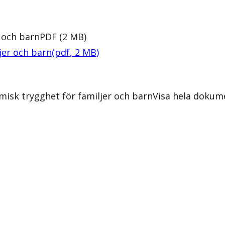
 och barn
PDF
(
2
MB
)
jer och barn
(
pdf
,
2
MB
)
isk trygghet för familjer och barn
Visa hela dokum