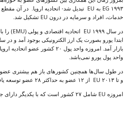
١٩٩٣ EG به EU تبدیل شد- اتحادیه اروپا. در آ
خدمات، افراد و سرمایه در درون EU تشکیل شد.
در سال ١٩٩٩ 
بازار آمد. امروزه واحد پول ٢٠ کشور 
واحد پول یورو نمی‌باشد.
و تا ٢٠١٣ EU از ١٢ عضو به حداکثر ٢٨ عضو توسعه یافت.
امروزه EU شامل ٢٧ کشور است که با یکدیگر دارای جمعیتی حدود ٤٤٨ میلیون نفر می‌باشند.