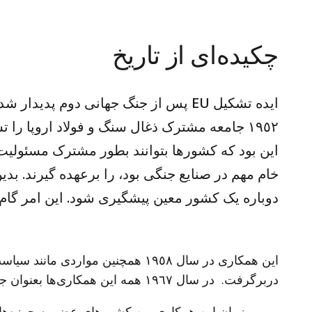
چکیده‌ای از تاریخ
ایده تشکیل EU پس از جنگ جهانی دوم پد
١٩٥٢ جامعه مشترک ذغال سنگ و فولاد اروپا را ت
این بود که کشورها بتوانند بطور مشترک مسئولیت ت
خام مهم در صنایع جنگی بود، را برعهده گیرند. بدی
دوباره یک کشور معین پیشگیری شود. این امر گام اول د
این همکاری در سال ١٩٥٨ همچنین مواردی
دربرگرفت. در سال ١٩٦٧ همه این همکاری‌ها بعنوان جامعه اروپا، EG، نام گرفت.
بمرور زمان این همکاری بین کشورهای عضو به حوزه‌ه