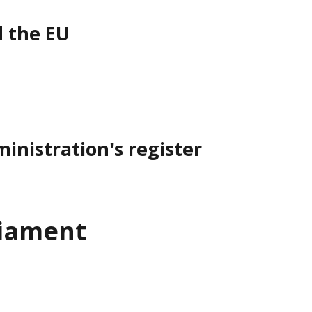
d the EU
inistration's register
liament