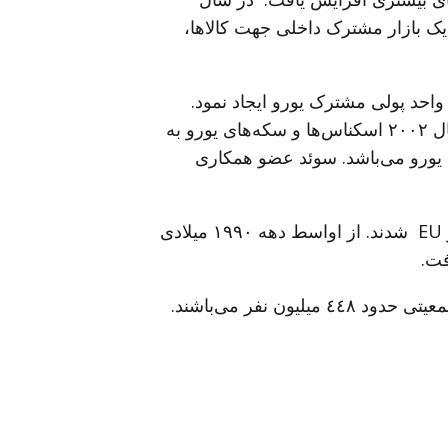
ن مقطع یک بازار مشترک داخلی جهت کالاها،
EU اتحادیه اقتصادی و پولی (EMU) را با واحد پولی مشترک یورو ایجاد نمود.
ابتدا یورو بصورت یک ارز الکترونیکی بوجود آمد و در سال ٢٠٠٢ اسکناس‌ها و سکه‌های یورو به
عضو اتحادیه اروپا یورو می‌باشد. سوئد عضو همکاری
در طول سال‌ها همچنین کشورهای باز هم بیشتری عضو EU شدند. از اواسط دهه ١٩٩٠ میلادی