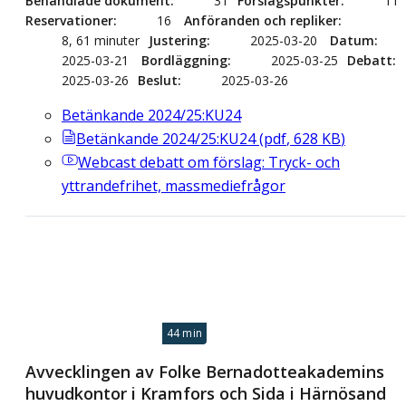
Behandlade dokument
31
Förslagspunkter
11
Reservationer
16
Anföranden och repliker
8, 61 minuter
Justering
2025-03-20
Datum
2025-03-21
Bordläggning
2025-03-25
Debatt
2025-03-26
Beslut
2025-03-26
Betänkande 2024/25:KU24
Betänkande 2024/25:KU24
(
pdf
,
628
KB
)
Webcast
debatt om förslag: Tryck- och
yttrandefrihet, massmediefrågor
44 min
Avvecklingen av Folke Bernadotteakademins
huvudkontor i Kramfors och Sida i Härnösand