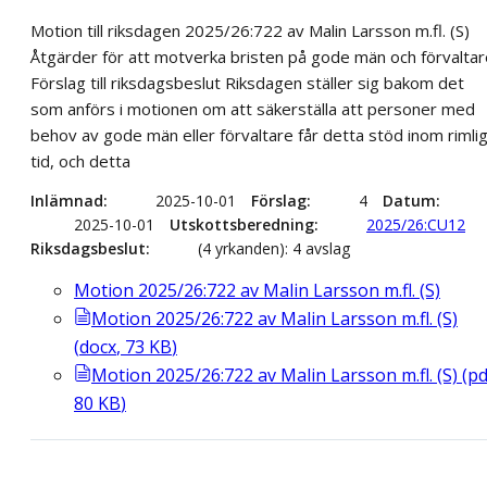
Motion till riksdagen 2025/26:722 av Malin Larsson m.fl. (S)
Åtgärder för att motverka bristen på gode män och förvaltar
Förslag till riksdagsbeslut Riksdagen ställer sig bakom det
som anförs i motionen om att säkerställa att personer med
behov av gode män eller förvaltare får detta stöd inom rimli
tid, och detta
Inlämnad
2025-10-01
Förslag
4
Datum
2025-10-01
Utskottsberedning
2025/26:CU12
Riksdagsbeslut
(4 yrkanden): 4 avslag
Motion 2025/26:722 av Malin Larsson m.fl. (S)
Motion 2025/26:722 av Malin Larsson m.fl. (S)
(
docx
,
73
KB
)
Motion 2025/26:722 av Malin Larsson m.fl. (S)
(
pd
80
KB
)