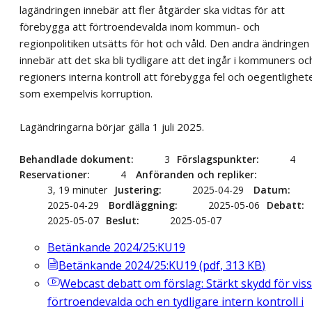
lagändringen innebär att fler åtgärder ska vidtas för att
förebygga att förtroendevalda inom kommun- och
regionpolitiken utsätts för hot och våld. Den andra ändringen
innebär att det ska bli tydligare att det ingår i kommuners oc
regioners interna kontroll att förebygga fel och oegentlighet
som exempelvis korruption.
Lagändringarna börjar gälla 1 juli 2025.
Behandlade dokument
3
Förslagspunkter
4
Reservationer
4
Anföranden och repliker
3, 19 minuter
Justering
2025-04-29
Datum
2025-04-29
Bordläggning
2025-05-06
Debatt
2025-05-07
Beslut
2025-05-07
Betänkande 2024/25:KU19
Betänkande 2024/25:KU19
(
pdf
,
313
KB
)
Webcast
debatt om förslag: Stärkt skydd för vis
förtroendevalda och en tydligare intern kontroll i