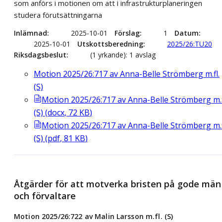
som anförs i motionen om att i infrastrukturplaneringen
studera förutsättningarna
Inlämnad
2025-10-01
Förslag
1
Datum
2025-10-01
Utskottsberedning
2025/26:TU20
Riksdagsbeslut
(1 yrkande): 1 avslag
Motion 2025/26:717 av Anna-Belle Strömberg m.fl.
(S)
Motion 2025/26:717 av Anna-Belle Strömberg m.f
(S)
(
docx
,
72
KB
)
Motion 2025/26:717 av Anna-Belle Strömberg m.f
(S)
(
pdf
,
81
KB
)
Åtgärder för att motverka bristen på gode män
och förvaltare
Motion 2025/26:722 av Malin Larsson m.fl. (S)