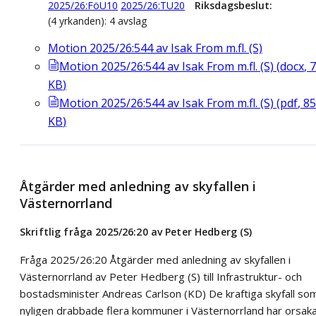
2025/26:FöU10
2025/26:TU20
Riksdagsbeslut
(4 yrkanden): 4 avslag
Motion 2025/26:544 av Isak From m.fl. (S)
Motion 2025/26:544 av Isak From m.fl. (S)
(
docx
,
7
KB
)
Motion 2025/26:544 av Isak From m.fl. (S)
(
pdf
,
85
KB
)
Åtgärder med anledning av skyfallen i
Västernorrland
Skriftlig fråga 2025/26:20 av Peter Hedberg (S)
Fråga 2025/26:20 Åtgärder med anledning av skyfallen i
Västernorrland av Peter Hedberg (S) till Infrastruktur- och
bostadsminister Andreas Carlson (KD) De kraftiga skyfall so
nyligen drabbade flera kommuner i Västernorrland har orsak