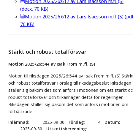
Motion 2025/26:612 av Lars Isacsson m.fl. (S)
(
docx
,
70
KB
)
Motion 2025/26:612 av Lars Isacsson m.fl. (S)
(
pd
76
KB
)
Stärkt och robust totalförsvar
Motion 2025/26:544 av Isak From m.fl. (S)
Motion till riksdagen 2025/26:544 av Isak From m.fl. (S) Stärk
och robust totalförsvar Förslag till riksdagsbeslut Riksdagen
ställer sig bakom det som anförs i motionen om ett stärkt oc
robust totalförsvar och tillkännager detta för regeringen.
Riksdagen ställer sig bakom det som anförs i motionen om
förbättrade
Inlämnad
2025-09-30
Förslag
4
Datum
2025-09-30
Utskottsberedning