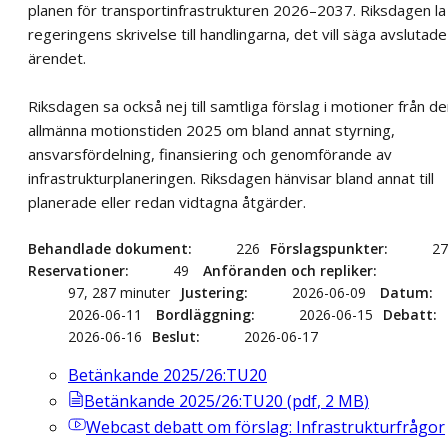
planen för transportinfrastrukturen 2026–2037. Riksdagen la
regeringens skrivelse till handlingarna, det vill säga avslutade
ärendet.
Riksdagen sa också nej till samtliga förslag i motioner från d
allmänna motionstiden 2025 om bland annat styrning,
ansvarsfördelning, finansiering och genomförande av
infrastrukturplaneringen. Riksdagen hänvisar bland annat till
planerade eller redan vidtagna åtgärder.
Behandlade dokument
226
Förslagspunkter
27
Reservationer
49
Anföranden och repliker
97, 287 minuter
Justering
2026-06-09
Datum
2026-06-11
Bordläggning
2026-06-15
Debatt
2026-06-16
Beslut
2026-06-17
Betänkande 2025/26:TU20
Betänkande 2025/26:TU20
(
pdf
,
2
MB
)
Webcast
debatt om förslag: Infrastrukturfrågor