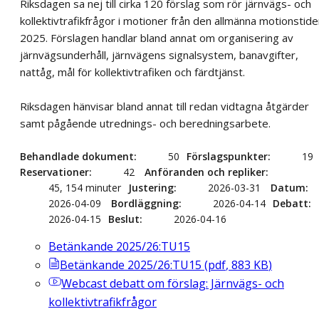
Riksdagen sa nej till cirka 120 förslag som rör järnvägs- och
kollektivtrafikfrågor i motioner från den allmänna motionstid
2025. Förslagen handlar bland annat om organisering av
järnvägsunderhåll, järnvägens signalsystem, banavgifter,
nattåg, mål för kollektivtrafiken och färdtjänst.
Riksdagen hänvisar bland annat till redan vidtagna åtgärder
samt pågående utrednings- och beredningsarbete.
Behandlade dokument
50
Förslagspunkter
19
Reservationer
42
Anföranden och repliker
45, 154 minuter
Justering
2026-03-31
Datum
2026-04-09
Bordläggning
2026-04-14
Debatt
2026-04-15
Beslut
2026-04-16
Betänkande 2025/26:TU15
Betänkande 2025/26:TU15
(
pdf
,
883
KB
)
Webcast
debatt om förslag: Järnvägs- och
kollektivtrafikfrågor