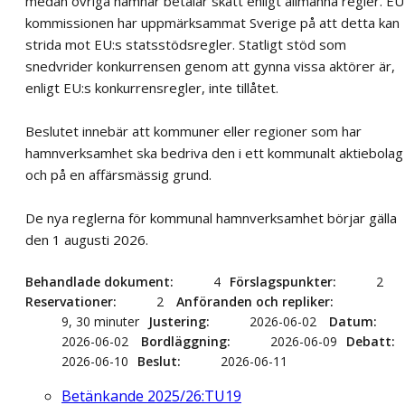
medan övriga hamnar betalar skatt enligt allmänna regler. EU
kommissionen har uppmärksammat Sverige på att detta kan
strida mot EU:s statsstödsregler. Statligt stöd som
snedvrider konkurrensen genom att gynna vissa aktörer är,
enligt EU:s konkurrensregler, inte tillåtet.
Beslutet innebär att kommuner eller regioner som har
hamnverksamhet ska bedriva den i ett kommunalt aktiebolag
och på en affärsmässig grund.
De nya reglerna för kommunal hamnverksamhet börjar gälla
den 1 augusti 2026.
Behandlade dokument
4
Förslagspunkter
2
Reservationer
2
Anföranden och repliker
9, 30 minuter
Justering
2026-06-02
Datum
2026-06-02
Bordläggning
2026-06-09
Debatt
2026-06-10
Beslut
2026-06-11
Betänkande 2025/26:TU19