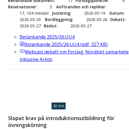
Behandlade dokument
17
Förslagspunkter
4
Reservationer
5
Anföranden och repliker
17, 104 minuter
Justering
2026-05-19
Datum
2026-05-20
Bordläggning
2026-05-26
Debatt
2026-05-27
Beslut
2026-05-27
Betänkande 2025/26:UU4
Betänkande 2025/26:UU4
(
pdf
,
327
KB
)
Webcast
debatt om förslag: Nordiskt samarbete
inklusive Arktis
42 min
Slopat krav på introduktionsutbildning för
övningskörning